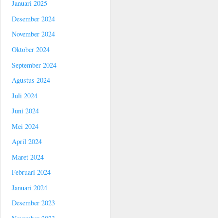
Januari 2025
Desember 2024
November 2024
Oktober 2024
September 2024
Agustus 2024
Juli 2024
Juni 2024
Mei 2024
April 2024
Maret 2024
Februari 2024
Januari 2024
Desember 2023