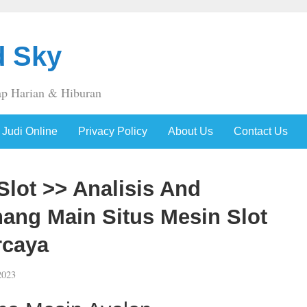
d Sky
kap Harian & Hiburan
Judi Online
Privacy Policy
About Us
Contact Us
Slot >> Analisis And
ng Main Situs Mesin Slot
rcaya
2023