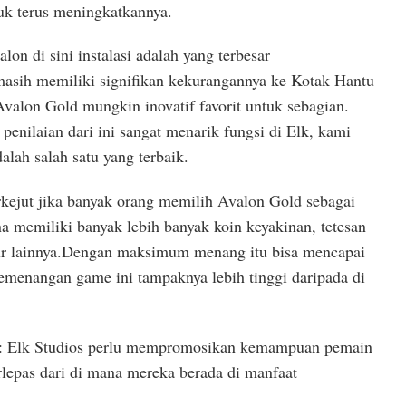
uk terus meningkatkannya.
lon di sini instalasi adalah yang terbesar
asih memiliki signifikan kekurangannya ke Kotak Hantu
valon Gold mungkin inovatif favorit untuk sebagian.
penilaian dari ini sangat menarik fungsi di Elk, kami
alah salah satu yang terbaik.
rkejut jika banyak orang memilih Avalon Gold sebagai
a memiliki banyak lebih banyak koin keyakinan, tetesan
tur lainnya.Dengan maksimum menang itu bisa mencapai
kemenangan game ini tampaknya lebih tinggi daripada di
: Elk Studios perlu mempromosikan kemampuan pemain
rlepas dari di mana mereka berada di manfaat