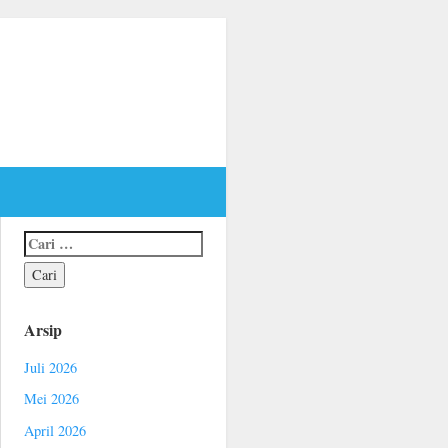
Arsip
Juli 2026
Mei 2026
April 2026