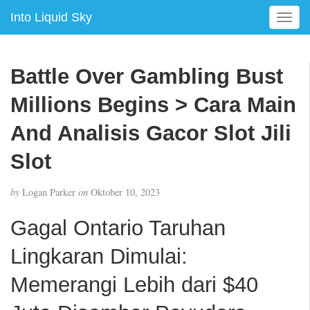
Into Liquid Sky
T
o
g
g
Battle Over Gambling Bust
l
e
Millions Begins > Cara Main
n
a
And Analisis Gacor Slot Jili
v
Slot
i
g
a
by
Logan Parker
on
Oktober 10, 2023
t
i
Gagal Ontario Taruhan
o
n
Lingkaran Dimulai:
Memerangi Lebih dari $40