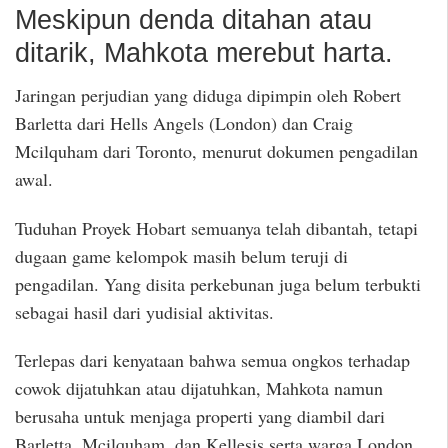
Meskipun denda ditahan atau
ditarik, Mahkota merebut harta.
Jaringan perjudian yang diduga dipimpin oleh Robert
Barletta dari Hells Angels (London) dan Craig
Mcilquham dari Toronto, menurut dokumen pengadilan
awal.
Tuduhan Proyek Hobart semuanya telah dibantah, tetapi
dugaan game kelompok masih belum teruji di
pengadilan. Yang disita perkebunan juga belum terbukti
sebagai hasil dari yudisial aktivitas.
Terlepas dari kenyataan bahwa semua ongkos terhadap
cowok dijatuhkan atau dijatuhkan, Mahkota namun
berusaha untuk menjaga properti yang diambil dari
Barletta, Mcilquham, dan Kellesis serta warga London