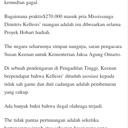
kemudian gagal.
Bagaimana praktis$270.000 masuk pria Mississauga
Dimitris Kellesis’ ruangan adalah isu dibesarkan selama
Proyek Hobart hadiah.
The negara seharusnya simpan uangnya, saran pengacara
Susan Keenan untuk Kementerian Jaksa Agung Ontario.
Di sebuah pendengaran di Pengadilan Tinggi, Keenan
berpendapat bahwa Kellesis’ dituduh asosiasi kepada
tidak sah game dan duit cadangan adalah pembenaran
yang cukup.
Ada banyak bukti bahwa ilegal olahraga terjadi.
The tidak pantas pertunangan adalah seketika
bertanggung jawab atas sebagian besar uang yang