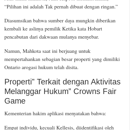
“Pilihan ini adalah Tak pernah dibuat dengan ringan.”
Diasumsikan bahwa sumber daya mungkin diberikan
kembali ke aslinya pemilik Ketika kata Hobart
pencabutan dari dakwaan mulanya menyebar.
Namun, Mahkota saat ini berjuang untuk
mempertahankan sebagian besar properti yang dimiliki
Ontario arogasi hukum telah disita.
Properti” Terkait dengan Aktivitas
Melanggar Hukum” Crowns Fair
Game
Kementerian hakim aplikasi menyatakan bahwa:
Empat individu, kecuali Kellesis, diidentifikasi oleh