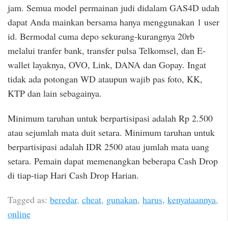
jam. Semua model permainan judi didalam GAS4D udah
dapat Anda mainkan bersama hanya menggunakan 1 user
id. Bermodal cuma depo sekurang-kurangnya 20rb
melalui tranfer bank, transfer pulsa Telkomsel, dan E-
wallet layaknya, OVO, Link, DANA dan Gopay. Ingat
tidak ada potongan WD ataupun wajib pas foto, KK,
KTP dan lain sebagainya.
Minimum taruhan untuk berpartisipasi adalah Rp 2.500
atau sejumlah mata duit setara. Minimum taruhan untuk
berpartisipasi adalah IDR 2500 atau jumlah mata uang
setara. Pemain dapat memenangkan beberapa Cash Drop
di tiap-tiap Hari Cash Drop Harian.
Tagged as:
beredar
,
cheat
,
gunakan
,
harus
,
kenyataannya
,
online