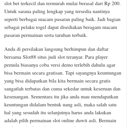
slot bet terkecil dan termurah mulai berasal dari Rp 200.
Untuk sarana paling lengkap yang tersedia nantinya
seperti berbagai macam pasaran paling baik. Jadi bagian
sebagai pelaku togel dapat disediakan beragam macam
pasaran permainan serta taruhan terbaik.
Anda di persilakan langsung berhimpun dan daftar
bersama Slot88 situs judi slot teranyar. Para player
pemula biasanya coba versi demo terlebih dahulu agar
bisa bermain secara gratisan. Tapi sayangnya keuntungan
yang bisa didapatkan bila kita bermain secara gratis
sangatlah terbatas dan cuma sekedar untuk keseruan dan
kesenangan. Sementara itu jika anda mau mendapatkan
keuntungan didalam bentuk uang asli, maka salah satu
hal yang sesudah itu selanjutnya harus anda lakukan
adalah pilih permainan slot online duwit asli. Bermain