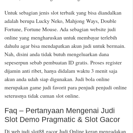
Untuk sebagian jenis slot terbaik yang bisa diandalkan
adalah berupa Lucky Neko, Mahjong Ways, Double
Fortune, Fortune Mouse. Ada sebagian website judi
online yang mengharuskan untuk membayar terlebih
dahulu agar bisa mendapatkan akun judi untuk bermain.
Nah, disini anda tidak butuh mengeluarkan dana
sepeserpun sebab pembuatan ID gratis. Proses register
dijamin anti ribet, hanya didalam waktu 3 menit saja
akun anda udah siap digunakan. Judi bola online
merupakan game judi favorit para penjudi penjudi online
seterusnya tidak cuman slot online.
Faq – Pertanyaan Mengenai Judi
Slot Demo Pragmatic & Slot Gacor
Di web judi slot88 gacor Judi Online kerap mengadakan