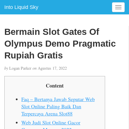
Into Liquid Sky
T
o
g
g
Bermain Slot Gates Of
l
e
Olympus Demo Pragmatic
n
a
Rupiah Gratis
v
i
by
Logan Parker
on
Agustus 17, 2022
g
a
t
Content
i
o
Faq – Bertanya Jawab Seputar Web
n
Slot Online Paling Baik Dan
Terpercaya Arena Slot88
Web Judi Slot Online Gacor