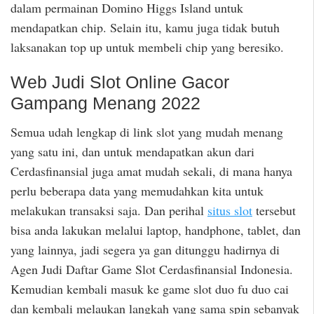
dalam permainan Domino Higgs Island untuk
mendapatkan chip. Selain itu, kamu juga tidak butuh
laksanakan top up untuk membeli chip yang beresiko.
Web Judi Slot Online Gacor
Gampang Menang 2022
Semua udah lengkap di link slot yang mudah menang
yang satu ini, dan untuk mendapatkan akun dari
Cerdasfinansial juga amat mudah sekali, di mana hanya
perlu beberapa data yang memudahkan kita untuk
melakukan transaksi saja. Dan perihal
situs slot
tersebut
bisa anda lakukan melalui laptop, handphone, tablet, dan
yang lainnya, jadi segera ya gan ditunggu hadirnya di
Agen Judi Daftar Game Slot Cerdasfinansial Indonesia.
Kemudian kembali masuk ke game slot duo fu duo cai
dan kembali melaukan langkah yang sama spin sebanyak