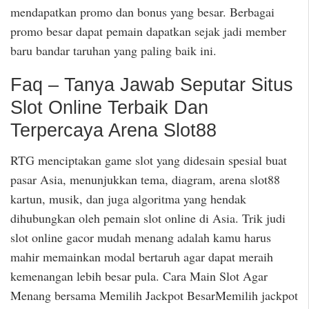
mendapatkan promo dan bonus yang besar. Berbagai
promo besar dapat pemain dapatkan sejak jadi member
baru bandar taruhan yang paling baik ini.
Faq – Tanya Jawab Seputar Situs
Slot Online Terbaik Dan
Terpercaya Arena Slot88
RTG menciptakan game slot yang didesain spesial buat
pasar Asia, menunjukkan tema, diagram, arena slot88
kartun, musik, dan juga algoritma yang hendak
dihubungkan oleh pemain slot online di Asia. Trik judi
slot online gacor mudah menang adalah kamu harus
mahir memainkan modal bertaruh agar dapat meraih
kemenangan lebih besar pula. Cara Main Slot Agar
Menang bersama Memilih Jackpot BesarMemilih jackpot