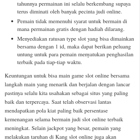
tahunnya permainan ini selalu berkembang supaya
terus diminati oleh banyak pecinta judi online.
Pemain tidak memenuhi syarat untuk bermain di
mana permainan gratis dengan hadiah dilarang.
Menyediakan ratusan type slot yang bisa dimainkan
bersama dengan 1 id, maka dapat berikan peluang
untung untuk para pemain menyatukan penghasilan
terbaik pada tiap-tiap waktu.
Keuntungan untuk bisa main game slot online bersama
langkah main yang menarik dan berjalan dengan lancar
pastinya selalu kita usahakan sebagai situs yang paling
baik dan terpercaya. Saat telah observasi lantas
mendapatkan pola kiat paling baik persentase
kemenangan selama bermain judi slot online terbaik
meningkat. Selain jackpot yang besar, pemain yang
melakukan taruhan di Kang slot online juga akan