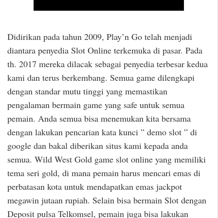
Didirikan pada tahun 2009, Play’n Go telah menjadi
diantara penyedia Slot Online terkemuka di pasar. Pada
th. 2017 mereka dilacak sebagai penyedia terbesar kedua
kami dan terus berkembang. Semua game dilengkapi
dengan standar mutu tinggi yang memastikan
pengalaman bermain game yang safe untuk semua
pemain. Anda semua bisa menemukan kita bersama
dengan lakukan pencarian kata kunci ” demo slot ” di
google dan bakal diberikan situs kami kepada anda
semua. Wild West Gold game slot online yang memiliki
tema seri gold, di mana pemain harus mencari emas di
perbatasan kota untuk mendapatkan emas jackpot
megawin jutaan rupiah. Selain bisa bermain Slot dengan
Deposit pulsa Telkomsel, pemain juga bisa lakukan