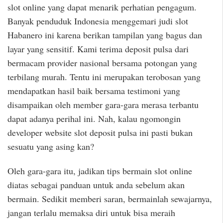
slot online yang dapat menarik perhatian pengagum.
Banyak penduduk Indonesia menggemari judi slot
Habanero ini karena berikan tampilan yang bagus dan
layar yang sensitif. Kami terima deposit pulsa dari
bermacam provider nasional bersama potongan yang
terbilang murah. Tentu ini merupakan terobosan yang
mendapatkan hasil baik bersama testimoni yang
disampaikan oleh member gara-gara merasa terbantu
dapat adanya perihal ini. Nah, kalau ngomongin
developer website slot deposit pulsa ini pasti bukan
sesuatu yang asing kan?
Oleh gara-gara itu, jadikan tips bermain slot online
diatas sebagai panduan untuk anda sebelum akan
bermain. Sedikit memberi saran, bermainlah sewajarnya,
jangan terlalu memaksa diri untuk bisa meraih