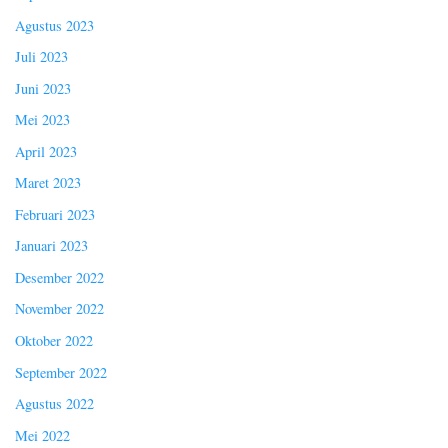
Agustus 2023
Juli 2023
Juni 2023
Mei 2023
April 2023
Maret 2023
Februari 2023
Januari 2023
Desember 2022
November 2022
Oktober 2022
September 2022
Agustus 2022
Mei 2022