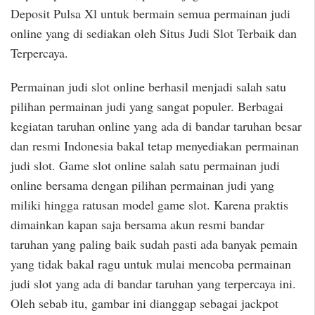
Deposit Pulsa Xl untuk bermain semua permainan judi
online yang di sediakan oleh Situs Judi Slot Terbaik dan
Terpercaya.
Permainan judi slot online berhasil menjadi salah satu
pilihan permainan judi yang sangat populer. Berbagai
kegiatan taruhan online yang ada di bandar taruhan besar
dan resmi Indonesia bakal tetap menyediakan permainan
judi slot. Game slot online salah satu permainan judi
online bersama dengan pilihan permainan judi yang
miliki hingga ratusan model game slot. Karena praktis
dimainkan kapan saja bersama akun resmi bandar
taruhan yang paling baik sudah pasti ada banyak pemain
yang tidak bakal ragu untuk mulai mencoba permainan
judi slot yang ada di bandar taruhan yang terpercaya ini.
Oleh sebab itu, gambar ini dianggap sebagai jackpot