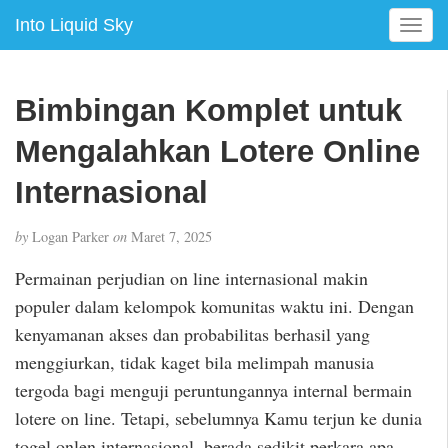
Into Liquid Sky
T
o
g
g
Bimbingan Komplet untuk
l
e
Mengalahkan Lotere Online
n
a
Internasional
v
i
by
Logan Parker
on
Maret 7, 2025
g
a
Permainan perjudian on line internasional makin
t
populer dalam kelompok komunitas waktu ini. Dengan
i
kenyamanan akses dan probabilitas berhasil yang
o
n
menggiurkan, tidak kaget bila melimpah manusia
tergoda bagi menguji peruntungannya internal bermain
lotere on line. Tetapi, sebelumnya Kamu terjun ke dunia
togel onlen internasional, berada sedikit perkara apa