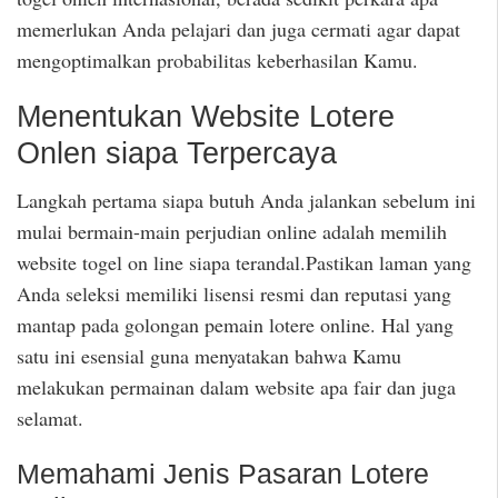
memerlukan Anda pelajari dan juga cermati agar dapat
mengoptimalkan probabilitas keberhasilan Kamu.
Menentukan Website Lotere
Onlen siapa Terpercaya
Langkah pertama siapa butuh Anda jalankan sebelum ini
mulai bermain-main perjudian online adalah memilih
website togel on line siapa terandal.Pastikan laman yang
Anda seleksi memiliki lisensi resmi dan reputasi yang
mantap pada golongan pemain lotere online. Hal yang
satu ini esensial guna menyatakan bahwa Kamu
melakukan permainan dalam website apa fair dan juga
selamat.
Memahami Jenis Pasaran Lotere