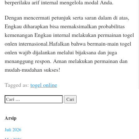
berperilaku arif internal mengelola modal Anda.
Dengan mencermati petunjuk serta saran dalam di atas,
Engkau diharapkan bisa memaksimalkan probabilitas
kemenangan Engkau internal melakukan permainan togel
onlen internasional.Hafalkan bahwa bermain-main togel
onlen wajib dijalankan melalui bijaksana dan juga
menanggung respon. Aman melakukan permainan dan
mudah-mudahan sukses!
Tagged as:
togel online
Arsip
Juli 2026