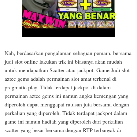
Nah, berdasarkan pengalaman sebagian pemain, bersama
judi slot online lakukan trik ini biasanya akan mudah
untuk mendapatkan Scatter atau jackpot. Game Judi slot
aztec gems adalah permainan slot amat terkenal di
pragmatic play. Tidak terdapat jackpot di dalam
permainan aztec gems ini namun angka kemengan yang
diperoleh dapat menggapai ratusan juta bersama dengan
perkalian yang diperoleh. Tidak terdapat jackpot dalam
game ini namun hadiah yang diperoleh dari perkalian +
scatter yang besar bersama dengan RTP terbanyak di