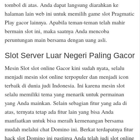
tombol di atas. Anda dapat langsung diarahkan ke
halaman lain web ini untuk memilih game slot Pragmatic
Play gacor lainnya. Apabila teman-teman telah mahir
bermain slot ini, maka saatnya Anda mencoba
peruntungan main bersama dengan uang asli.
Slot Server Luar Negeri Paling Gacor
Mesin Slot slot online Gacor kini sudah nyata, selalu
menjadi mesin slot online terpopuler dan menjadi icon
terbaik di dunia judi Indonesia. Ini karena mesin slot
selalu memiliki tema yang menarik untuk permainan
yang Anda mainkan. Selain sebagian fitur yang ada di
atas, ternyata tetap ada fitur lain yang bisa Anda
manfaatkan untuk bisa meraih kemenangan bersama
mudah melalui chat Domino ini. Berkat terdapatnya fitur
hack slot Domino ini pastinya Anda telah judi slot online