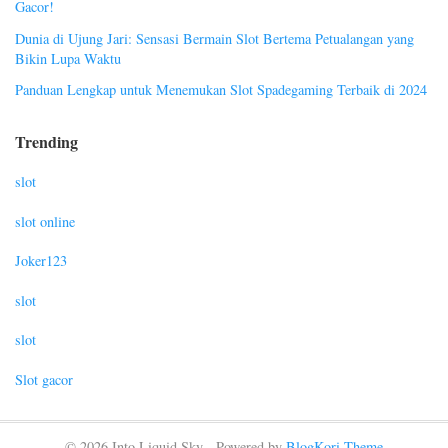
Gacor!
Dunia di Ujung Jari: Sensasi Bermain Slot Bertema Petualangan yang
Bikin Lupa Waktu
Panduan Lengkap untuk Menemukan Slot Spadegaming Terbaik di 2024
Trending
slot
slot online
Joker123
slot
slot
Slot gacor
© 2026 Into Liquid Sky - Powered by
BlogKori Theme