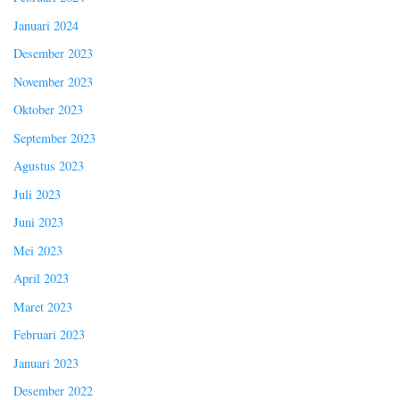
Januari 2024
Desember 2023
November 2023
Oktober 2023
September 2023
Agustus 2023
Juli 2023
Juni 2023
Mei 2023
April 2023
Maret 2023
Februari 2023
Januari 2023
Desember 2022