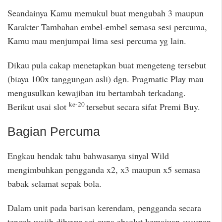
Seandainya Kamu memukul buat mengubah 3 maupun
Karakter Tambahan embel-embel semasa sesi percuma,
Kamu mau menjumpai lima sesi percuma yg lain.
Dikau pula cakap menetapkan buat mengeteng tersebut
(biaya 100x tanggungan asli) dgn. Pragmatic Play mau
mengusulkan kewajiban itu bertambah terkadang.
ke-20
Berikut usai slot
tersebut secara sifat Premi Buy.
Bagian Percuma
Engkau hendak tahu bahwasanya sinyal Wild
mengimbuhkan pengganda x2, x3 maupun x5 semasa
babak selamat sepak bola.
Dalam unit pada barisan kerendam, pengganda secara
tengah wajib dibayar aci guna absolut kemajuan susunan