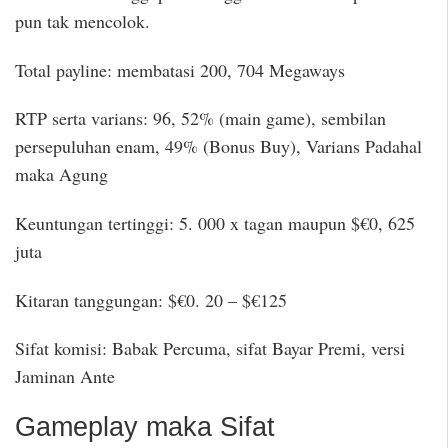
pun tak mencolok.
Total payline: membatasi 200, 704 Megaways
RTP serta varians: 96, 52% (main game), sembilan
persepuluhan enam, 49% (Bonus Buy), Varians Padahal
maka Agung
Keuntungan tertinggi: 5. 000 x tagan maupun $€0, 625
juta
Kitaran tanggungan: $€0. 20 – $€125
Sifat komisi: Babak Percuma, sifat Bayar Premi, versi
Jaminan Ante
Gameplay maka Sifat