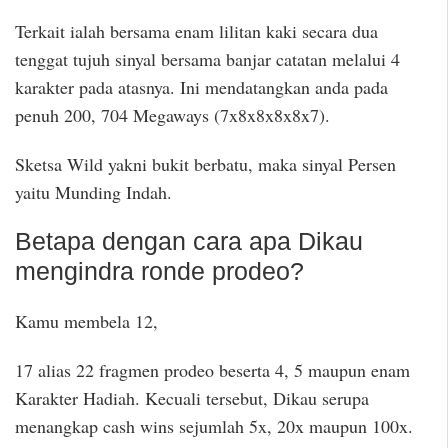
Terkait ialah bersama enam lilitan kaki secara dua
tenggat tujuh sinyal bersama banjar catatan melalui 4
karakter pada atasnya. Ini mendatangkan anda pada
penuh 200, 704 Megaways (7x8x8x8x8x7).
Sketsa Wild yakni bukit berbatu, maka sinyal Persen
yaitu Munding Indah.
Betapa dengan cara apa Dikau
mengindra ronde prodeo?
Kamu membela 12,
17 alias 22 fragmen prodeo beserta 4, 5 maupun enam
Karakter Hadiah. Kecuali tersebut, Dikau serupa
menangkap cash wins sejumlah 5x, 20x maupun 100x.