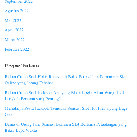
September 2022
Agustus 2022
Mei 2022
April 2022
Maret 2022
Februari 2022
Pos-pos Terbaru
Bukan Cuma Soal Hoki: Rahasia di Balik Petir dalam Permainan Slot
Online yang Jarang Dibahas
Bukan Cuma Soal Jackpot: Apa yang Bikin Login Akun Wangi Jadi
Langkah Pertama yang Penting?
Meriahnya Pesta Jackpot: Temukan Sensasi Slot Hot Fiesta yang Lagi
Gacor!
Dunia di Ujung Jari: Sensasi Bermain Slot Bertema Petualangan yang
Bikin Lupa Waktu