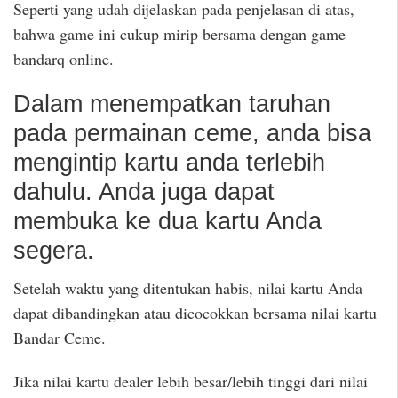
Seperti yang udah dijelaskan pada penjelasan di atas,
bahwa game ini cukup mirip bersama dengan game
bandarq online.
Dalam menempatkan taruhan
pada permainan ceme, anda bisa
mengintip kartu anda terlebih
dahulu. Anda juga dapat
membuka ke dua kartu Anda
segera.
Setelah waktu yang ditentukan habis, nilai kartu Anda
dapat dibandingkan atau dicocokkan bersama nilai kartu
Bandar Ceme.
Jika nilai kartu dealer lebih besar/lebih tinggi dari nilai