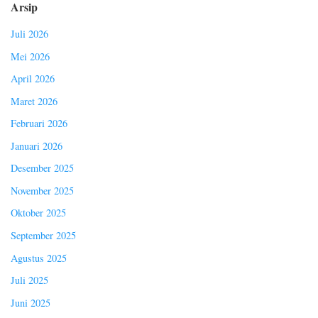
Arsip
Juli 2026
Mei 2026
April 2026
Maret 2026
Februari 2026
Januari 2026
Desember 2025
November 2025
Oktober 2025
September 2025
Agustus 2025
Juli 2025
Juni 2025