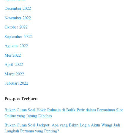
Desember 2022
November 2022
Oktober 2022
September 2022
Agustus 2022
Mei 2022
April 2022
Maret 2022
Februari 2022
Pos-pos Terbaru
Bukan Cuma Soal Hoki: Rahasia di Balik Petir dalam Permainan Slot
Online yang Jarang Dibahas
Bukan Cuma Soal Jackpot: Apa yang Bikin Login Akun Wangi Jadi
Langkah Pertama yang Penting?