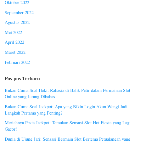
Oktober 2022
September 2022
Agustus 2022
Mei 2022
April 2022
Maret 2022
Februari 2022
Pos-pos Terbaru
Bukan Cuma Soal Hoki: Rahasia di Balik Petir dalam Permainan Slot
Online yang Jarang Dibahas
Bukan Cuma Soal Jackpot: Apa yang Bikin Login Akun Wangi Jadi
Langkah Pertama yang Penting?
Meriahnya Pesta Jackpot: Temukan Sensasi Slot Hot Fiesta yang Lagi
Gacor!
Dunia di Ujung Jari: Sensasi Bermain Slot Bertema Petualangan yang