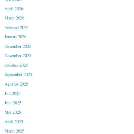
April 2026
Maret 2026
Februari 2026
Januari 2026
Desember 2025
November 2025
Oktober 2025
September 2025
Agustus 2025
Juli 2025
Juni 2025
Mei 2025
April 2025
Maret 2025