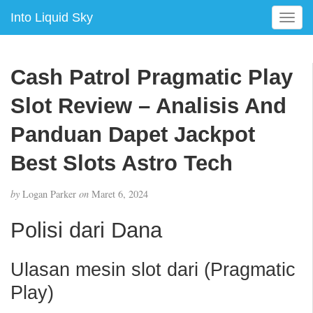
Into Liquid Sky
T
o
g
g
Cash Patrol Pragmatic Play
l
e
Slot Review – Analisis And
n
a
Panduan Dapet Jackpot
v
Best Slots Astro Tech
i
g
a
by
Logan Parker
on
Maret 6, 2024
t
i
Polisi dari Dana
o
n
Ulasan mesin slot dari (Pragmatic
Play)