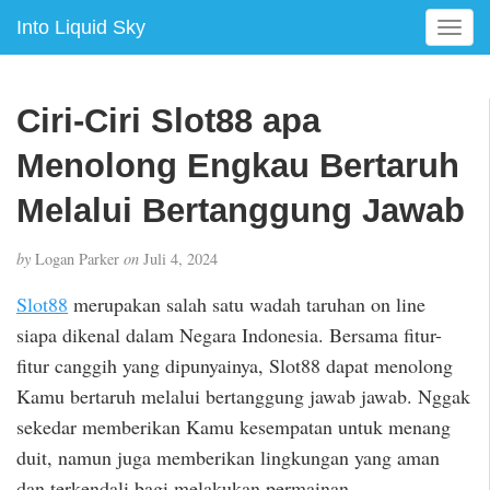
Into Liquid Sky
T
o
g
g
Ciri-Ciri Slot88 apa
l
e
Menolong Engkau Bertaruh
n
a
Melalui Bertanggung Jawab
v
i
by
Logan Parker
on
Juli 4, 2024
g
a
Slot88
merupakan salah satu wadah taruhan on line
t
siapa dikenal dalam Negara Indonesia. Bersama fitur-
i
fitur canggih yang dipunyainya, Slot88 dapat menolong
o
n
Kamu bertaruh melalui bertanggung jawab jawab. Nggak
sekedar memberikan Kamu kesempatan untuk menang
duit, namun juga memberikan lingkungan yang aman
dan terkendali bagi melakukan permainan.