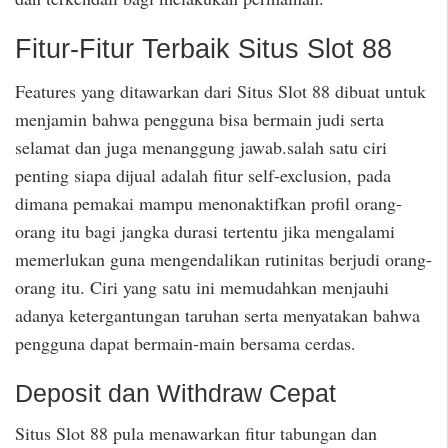
Fitur-Fitur Terbaik Situs Slot 88
Features yang ditawarkan dari Situs Slot 88 dibuat untuk
menjamin bahwa pengguna bisa bermain judi serta
selamat dan juga menanggung jawab.salah satu ciri
penting siapa dijual adalah fitur self-exclusion, pada
dimana pemakai mampu menonaktifkan profil orang-
orang itu bagi jangka durasi tertentu jika mengalami
memerlukan guna mengendalikan rutinitas berjudi orang-
orang itu. Ciri yang satu ini memudahkan menjauhi
adanya ketergantungan taruhan serta menyatakan bahwa
pengguna dapat bermain-main bersama cerdas.
Deposit dan Withdraw Cepat
Situs Slot 88 pula menawarkan fitur tabungan dan