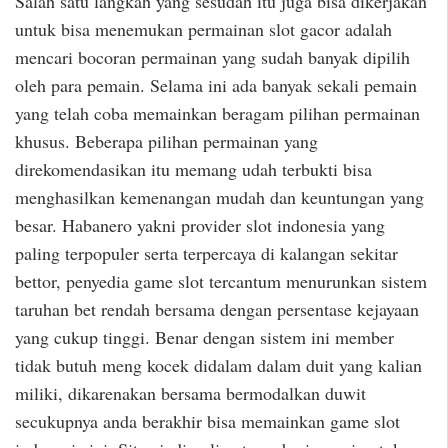
Salah satu langkah yang sesudah itu juga bisa dikerjakan
untuk bisa menemukan permainan slot gacor adalah
mencari bocoran permainan yang sudah banyak dipilih
oleh para pemain. Selama ini ada banyak sekali pemain
yang telah coba memainkan beragam pilihan permainan
khusus. Beberapa pilihan permainan yang
direkomendasikan itu memang udah terbukti bisa
menghasilkan kemenangan mudah dan keuntungan yang
besar. Habanero yakni provider slot indonesia yang
paling terpopuler serta terpercaya di kalangan sekitar
bettor, penyedia game slot tercantum menurunkan sistem
taruhan bet rendah bersama dengan persentase kejayaan
yang cukup tinggi. Benar dengan sistem ini member
tidak butuh meng kocek didalam dalam duit yang kalian
miliki, dikarenakan bersama bermodalkan duwit
secukupnya anda berakhir bisa memainkan game slot