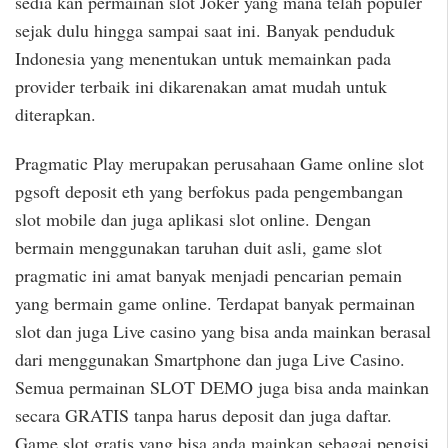
sedia kan permainan slot Joker yang mana telah populer
sejak dulu hingga sampai saat ini. Banyak penduduk
Indonesia yang menentukan untuk memainkan pada
provider terbaik ini dikarenakan amat mudah untuk
diterapkan.
Pragmatic Play merupakan perusahaan Game online slot
pgsoft deposit eth yang berfokus pada pengembangan
slot mobile dan juga aplikasi slot online. Dengan
bermain menggunakan taruhan duit asli, game slot
pragmatic ini amat banyak menjadi pencarian pemain
yang bermain game online. Terdapat banyak permainan
slot dan juga Live casino yang bisa anda mainkan berasal
dari menggunakan Smartphone dan juga Live Casino.
Semua permainan SLOT DEMO juga bisa anda mainkan
secara GRATIS tanpa harus deposit dan juga daftar.
Game slot gratis yang bisa anda mainkan sebagai pengisi