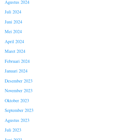
Agustus 2024
Juli 2024
Juni 2024
Mei 2024
April 2024
Maret 2024
Februari 2024
Januari 2024
Desember 2023
November 2023
Oktober 2023
September 2023
Agustus 2023
Juli 2023
Juni 2023