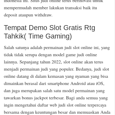
indonesia ini. Situs judi online terus berinovasi untuk
mempermudah member lakukan transaksi baik itu
deposit ataupun withdraw.
Tempat Demo Slot Gratis Rtg
Tahkik( Time Gaming)
Salah satunya adalah permainan judi slot online ini, yang
tidak tidak serupa dengan model game judi online
lainnya. Sepanjang tahun 2022, slot online akan terus
menjadi permainan judi yang populer. Bedanya, judi slot
online datang di dalam kemasan yang nyaman yang bisa
dimainkan berasal dari smartphone Android atau iOS,
dan juga merupakan salah satu model permainan yang
tawarkan bonus jackpot terbesar. Bagi anda semua yang
ingin mengetahui daftar web judi slot online terpercaya
bersama dengan keuntungan besar dan memuaskan Anda