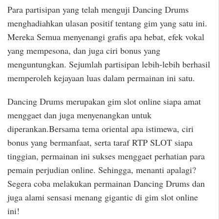
Para partisipan yang telah menguji Dancing Drums
menghadiahkan ulasan positif tentang gim yang satu ini.
Mereka Semua menyenangi grafis apa hebat, efek vokal
yang mempesona, dan juga ciri bonus yang
menguntungkan. Sejumlah partisipan lebih-lebih berhasil
memperoleh kejayaan luas dalam permainan ini satu.
Dancing Drums merupakan gim slot online siapa amat
menggaet dan juga menyenangkan untuk
diperankan.Bersama tema oriental apa istimewa, ciri
bonus yang bermanfaat, serta taraf RTP SLOT siapa
tinggian, permainan ini sukses menggaet perhatian para
pemain perjudian online. Sehingga, menanti apalagi?
Segera coba melakukan permainan Dancing Drums dan
juga alami sensasi menang gigantic di gim slot online
ini!