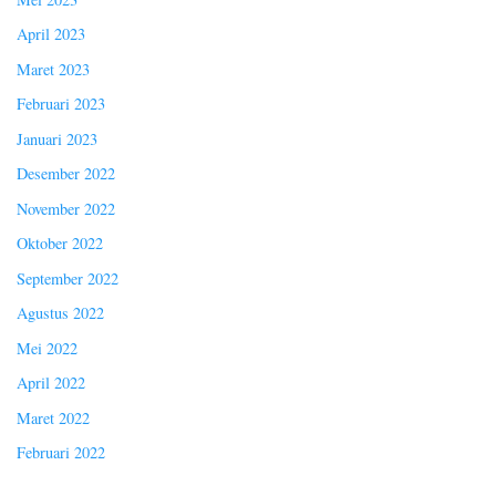
April 2023
Maret 2023
Februari 2023
Januari 2023
Desember 2022
November 2022
Oktober 2022
September 2022
Agustus 2022
Mei 2022
April 2022
Maret 2022
Februari 2022