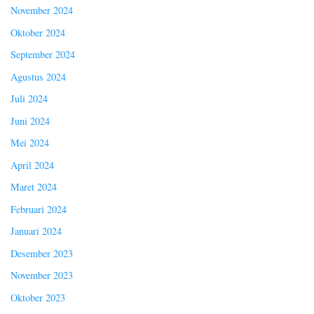
November 2024
Oktober 2024
September 2024
Agustus 2024
Juli 2024
Juni 2024
Mei 2024
April 2024
Maret 2024
Februari 2024
Januari 2024
Desember 2023
November 2023
Oktober 2023