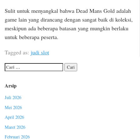
Sulit untuk menyangkal bahwa Dead Mans Gold adalah
game lain yang dirancang dengan sangat baik di koleksi,
meskipun ada beberapa batasan yang mungkin berlaku
untuk beberapa peserta.
Tagged as:
judi slot
Arsip
Juli 2026
Mei 2026
April 2026
Maret 2026
Februari 2026