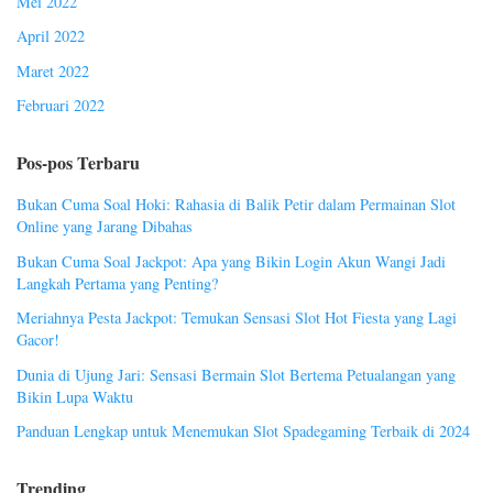
Mei 2022
April 2022
Maret 2022
Februari 2022
Pos-pos Terbaru
Bukan Cuma Soal Hoki: Rahasia di Balik Petir dalam Permainan Slot
Online yang Jarang Dibahas
Bukan Cuma Soal Jackpot: Apa yang Bikin Login Akun Wangi Jadi
Langkah Pertama yang Penting?
Meriahnya Pesta Jackpot: Temukan Sensasi Slot Hot Fiesta yang Lagi
Gacor!
Dunia di Ujung Jari: Sensasi Bermain Slot Bertema Petualangan yang
Bikin Lupa Waktu
Panduan Lengkap untuk Menemukan Slot Spadegaming Terbaik di 2024
Trending