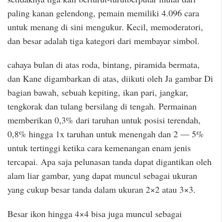
paling kanan gelendong, pemain memiliki 4.096 cara
untuk menang di sini mengukur. Kecil, memoderatori,
dan besar adalah tiga kategori dari membayar simbol.
cahaya bulan di atas roda, bintang, piramida bermata,
dan Kane digambarkan di atas, diikuti oleh Ja gambar Di
bagian bawah, sebuah kepiting, ikan pari, jangkar,
tengkorak dan tulang bersilang di tengah. Permainan
memberikan 0,3% dari taruhan untuk posisi terendah,
0,8% hingga 1x taruhan untuk menengah dan 2 — 5%
untuk tertinggi ketika cara kemenangan enam jenis
tercapai. Apa saja pelunasan tanda dapat digantikan oleh
alam liar gambar, yang dapat muncul sebagai ukuran
yang cukup besar tanda dalam ukuran 2×2 atau 3×3.
Besar ikon hingga 4×4 bisa juga muncul sebagai