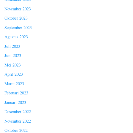
November 2023
Oktober 2023
September 2023
Agustus 2023
Juli 2023
Juni 2023
Mei 2023
April 2023
Maret 2023
Februari 2023
Januari 2023
Desember 2022
November 2022
Oktober 2022