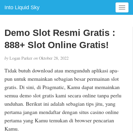
Into Liquid Sky
T
o
g
g
Demo Slot Resmi Gratis :
l
e
888+ Slot Online Gratis!
n
a
by
Logan Parker
on
Oktober 28, 2022
v
i
Tidak butuh download atau mengunduh aplikasi apa-
g
pun untuk memainkan sebagian besar permainan slot
a
gratis. Di sini, di Pragmatic, Kamu dapat memainkan
t
i
semua demo slot gratis kami secara online tanpa perlu
o
unduhan. Berikut ini adalah sebagian tips jitu, yang
n
pertama jangan mendaftar dengan situs casino online
pertama yang Kamu temukan di browser pencarian
Kamu.