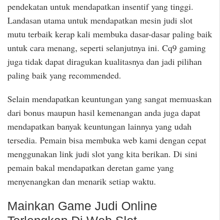
pendekatan untuk mendapatkan insentif yang tinggi.
Landasan utama untuk mendapatkan mesin judi slot
mutu terbaik kerap kali membuka dasar-dasar paling baik
untuk cara menang, seperti selanjutnya ini. Cq9 gaming
juga tidak dapat diragukan kualitasnya dan jadi pilihan
paling baik yang recommended.
Selain mendapatkan keuntungan yang sangat memuaskan
dari bonus maupun hasil kemenangan anda juga dapat
mendapatkan banyak keuntungan lainnya yang udah
tersedia. Pemain bisa membuka web kami dengan cepat
menggunakan link judi slot yang kita berikan. Di sini
pemain bakal mendapatkan deretan game yang
menyenangkan dan menarik setiap waktu.
Mainkan Game Judi Online