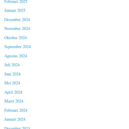
Februari 2025
Januari 2025
Desember 2024
November 2024
Oktober 2024
September 2024
Agustus 2024
Juli 2024
Juni 2024
Mei 2024
April 2024
Maret 2024
Februari 2024
Januari 2024
Desember 2023