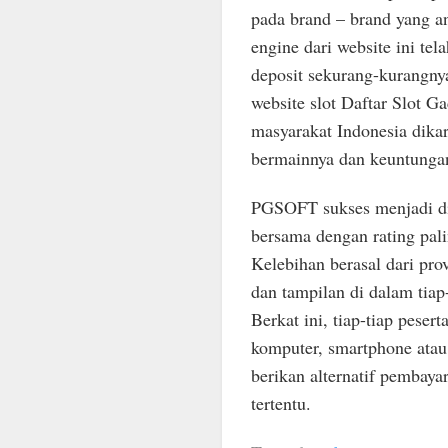
pada brand – brand yang an
engine dari website ini tel
deposit sekurang-kurangnya
website slot Daftar Slot Ga
masyarakat Indonesia dik
bermainnya dan keuntungan 
PGSOFT sukses menjadi di 
bersama dengan rating palin
Kelebihan berasal dari pr
dan tampilan di dalam tiap-
Berkat ini, tiap-tiap pese
komputer, smartphone atau 
berikan alternatif pembay
tertentu.