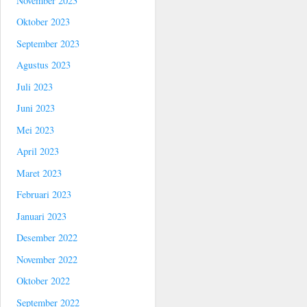
November 2023
Oktober 2023
September 2023
Agustus 2023
Juli 2023
Juni 2023
Mei 2023
April 2023
Maret 2023
Februari 2023
Januari 2023
Desember 2022
November 2022
Oktober 2022
September 2022