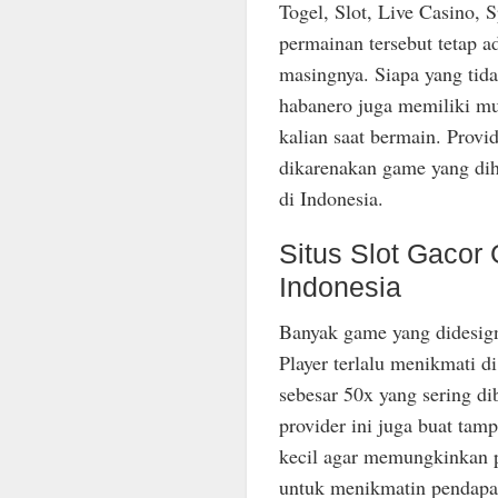
Togel, Slot, Live Casino,
permainan tersebut tetap 
masingnya. Siapa yang tida
habanero juga memiliki m
kalian saat bermain. Provi
dikarenakan game yang diha
di Indonesia.
Situs Slot Gaco
Indonesia
Banyak game yang didesign
Player terlalu menikmati 
sebesar 50x yang sering dib
provider ini juga buat tam
kecil agar memungkinkan p
untuk menikmatin pendapata