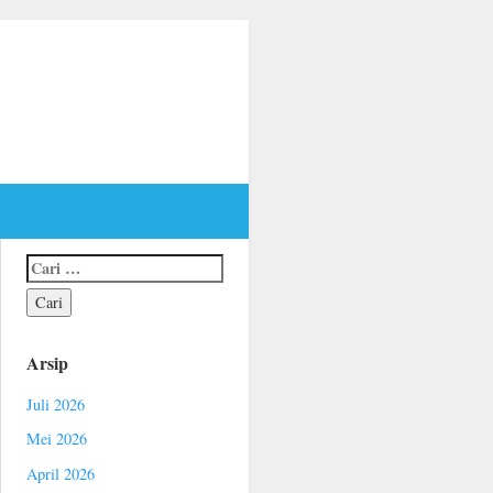
Arsip
Juli 2026
Mei 2026
April 2026