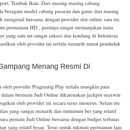
 Sport, Tembak Ikan. Dari masing masing cabang
ada beragam model cabang pasaran dan game dari masing
k mengenal bersama dengan provider slot online satu ini,
utu permainan HD , pastinya sangat memanjakan mata
der yang satu ini sangat sukses dan kondang di Indonesia
silkan oleh provider ini terlalu menarik minat penduduk
r Gampang Menang Resmi Di
 oleh provider Pragmatig Play terlalu mungkin para
di dalam bermain Judi Online dikarenakan jackpot maxwin
agikan oleh provider ini secara terus menerus. Selain itu
pilan yang sangat menarik dan minimum bet yang relatif
ara pemain Judi Online bersama dengan budget terbatas
n yang relatif besar. Terus untuk nikmati permainan lain