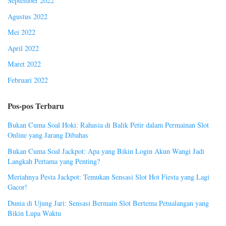
September 2022
Agustus 2022
Mei 2022
April 2022
Maret 2022
Februari 2022
Pos-pos Terbaru
Bukan Cuma Soal Hoki: Rahasia di Balik Petir dalam Permainan Slot
Online yang Jarang Dibahas
Bukan Cuma Soal Jackpot: Apa yang Bikin Login Akun Wangi Jadi
Langkah Pertama yang Penting?
Meriahnya Pesta Jackpot: Temukan Sensasi Slot Hot Fiesta yang Lagi
Gacor!
Dunia di Ujung Jari: Sensasi Bermain Slot Bertema Petualangan yang
Bikin Lupa Waktu