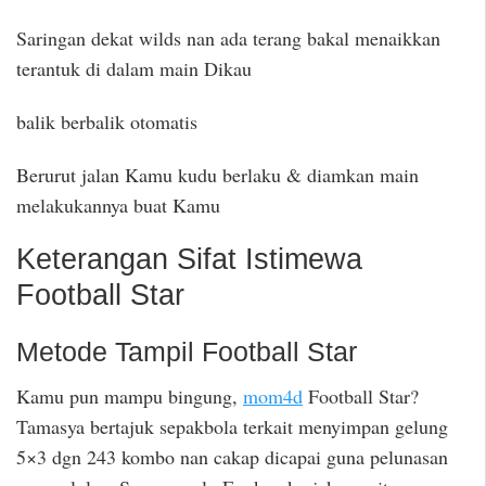
Saringan dekat wilds nan ada terang bakal menaikkan
terantuk di dalam main Dikau
balik berbalik otomatis
Berurut jalan Kamu kudu berlaku & diamkan main
melakukannya buat Kamu
Keterangan Sifat Istimewa
Football Star
Metode Tampil Football Star
Kamu pun mampu bingung,
mom4d
Football Star?
Tamasya bertajuk sepakbola terkait menyimpan gelung
5×3 dgn 243 kombo nan cakap dicapai guna pelunasan