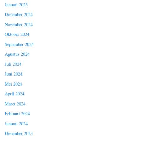
Januari 2025
Desember 2024
November 2024
Oktober 2024
September 2024
Agustus 2024
Juli 2024
Juni 2024
Mei 2024
April 2024
Maret 2024
Februari 2024
Januari 2024
Desember 2023