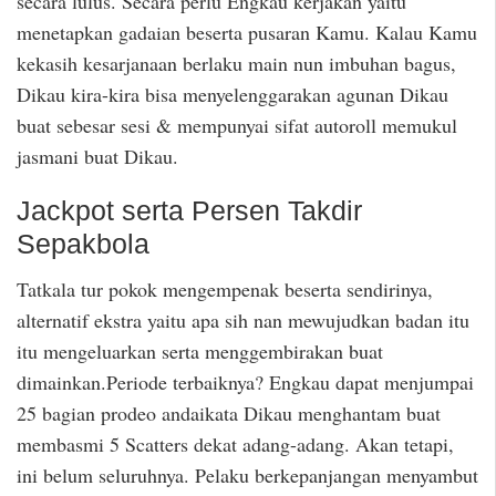
secara lulus. Secara perlu Engkau kerjakan yaitu
menetapkan gadaian beserta pusaran Kamu. Kalau Kamu
kekasih kesarjanaan berlaku main nun imbuhan bagus,
Dikau kira-kira bisa menyelenggarakan agunan Dikau
buat sebesar sesi & mempunyai sifat autoroll memukul
jasmani buat Dikau.
Jackpot serta Persen Takdir
Sepakbola
Tatkala tur pokok mengempenak beserta sendirinya,
alternatif ekstra yaitu apa sih nan mewujudkan badan itu
itu mengeluarkan serta menggembirakan buat
dimainkan.Periode terbaiknya? Engkau dapat menjumpai
25 bagian prodeo andaikata Dikau menghantam buat
membasmi 5 Scatters dekat adang-adang. Akan tetapi,
ini belum seluruhnya. Pelaku berkepanjangan menyambut