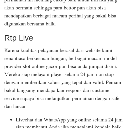
akan bermain sehingga para bettor pun akan bisa
mendapatkan berbagai macam perihal yang bakal bisa
digunakan bersama baik.
Rtp Live
Karena kualitas pelayanan berasal dari website kami
senantiasa berkesinambungan, berbagai macam model
provider slot online gacor pun bisa anda jumpai disini.
Mereka siap melayani player selama 24 jam non stop
dengan memberikan solusi yang tepat dan valid. Pemain
bakal langsung mendapatkan respons dari customer
service supaya bisa melanjutkan permainan dengan safe
dan lancar.
Livechat dan WhatsApp yang online selama 24 jam
siap membantu Anda jika mengalami kendala baik