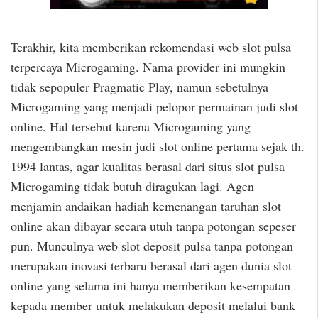
Terakhir, kita memberikan rekomendasi web slot pulsa
terpercaya Microgaming. Nama provider ini mungkin
tidak sepopuler Pragmatic Play, namun sebetulnya
Microgaming yang menjadi pelopor permainan judi slot
online. Hal tersebut karena Microgaming yang
mengembangkan mesin judi slot online pertama sejak th.
1994 lantas, agar kualitas berasal dari situs slot pulsa
Microgaming tidak butuh diragukan lagi. Agen
menjamin andaikan hadiah kemenangan taruhan slot
online akan dibayar secara utuh tanpa potongan sepeser
pun. Munculnya web slot deposit pulsa tanpa potongan
merupakan inovasi terbaru berasal dari agen dunia slot
online yang selama ini hanya memberikan kesempatan
kepada member untuk melakukan deposit melalui bank