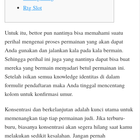
Rtg Slot
Untuk itu, bettor pun nantinya bisa memahami suatu
perihal mengenai proses permainan yang akan dapat
Anda gunakan dan jalankan kala pada kala bermain.
Sehingga perihal ini juga yang nantinya dapat bisa buat
mereka yang bermain menyadari betul permainan ini.
Setelah isikan semua knowledge identitas di dalam
formulir pendaftaran maka Anda tinggal mencentang
kolom untuk konfirmasi umur.
Konsentrasi dan berkelanjutan adalah kunci utama untuk
memenangkan tiap tiap permainan judi. Jika terburu-
buru, biasanya konsentrasi akan segera hilang saat kamu
melakukan sedikit kesalahan. Jangan pernah