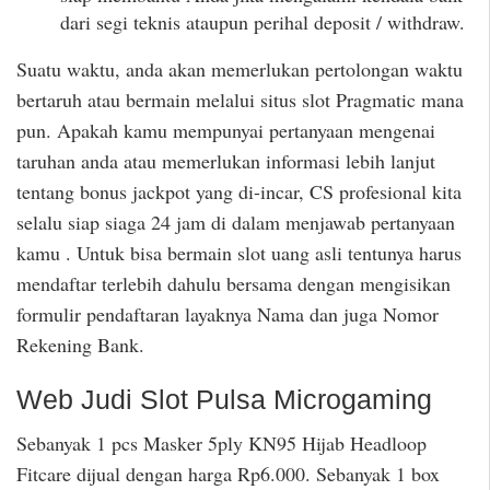
dari segi teknis ataupun perihal deposit / withdraw.
Suatu waktu, anda akan memerlukan pertolongan waktu
bertaruh atau bermain melalui situs slot Pragmatic mana
pun. Apakah kamu mempunyai pertanyaan mengenai
taruhan anda atau memerlukan informasi lebih lanjut
tentang bonus jackpot yang di-incar, CS profesional kita
selalu siap siaga 24 jam di dalam menjawab pertanyaan
kamu . Untuk bisa bermain slot uang asli tentunya harus
mendaftar terlebih dahulu bersama dengan mengisikan
formulir pendaftaran layaknya Nama dan juga Nomor
Rekening Bank.
Web Judi Slot Pulsa Microgaming
Sebanyak 1 pcs Masker 5ply KN95 Hijab Headloop
Fitcare dijual dengan harga Rp6.000. Sebanyak 1 box