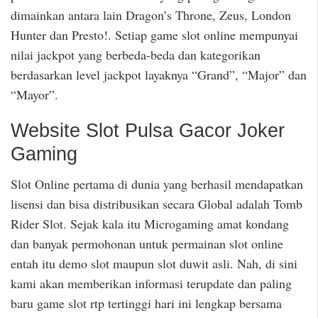
dimainkan antara lain Dragon’s Throne, Zeus, London
Hunter dan Presto!. Setiap game slot online mempunyai
nilai jackpot yang berbeda-beda dan kategorikan
berdasarkan level jackpot layaknya “Grand”, “Major” dan
“Mayor”.
Website Slot Pulsa Gacor Joker
Gaming
Slot Online pertama di dunia yang berhasil mendapatkan
lisensi dan bisa distribusikan secara Global adalah Tomb
Rider Slot. Sejak kala itu Microgaming amat kondang
dan banyak permohonan untuk permainan slot online
entah itu demo slot maupun slot duwit asli. Nah, di sini
kami akan memberikan informasi terupdate dan paling
baru game slot rtp tertinggi hari ini lengkap bersama