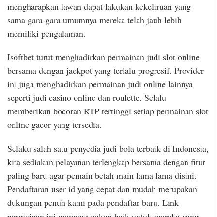
mengharapkan lawan dapat lakukan kekeliruan yang
sama gara-gara umumnya mereka telah jauh lebih
memiliki pengalaman.
Isoftbet turut menghadirkan permainan judi slot online
bersama dengan jackpot yang terlalu progresif. Provider
ini juga menghadirkan permainan judi online lainnya
seperti judi casino online dan roulette. Selalu
memberikan bocoran RTP tertinggi setiap permainan slot
online gacor yang tersedia.
Selaku salah satu penyedia judi bola terbaik di Indonesia,
kita sediakan pelayanan terlengkap bersama dengan fitur
paling baru agar pemain betah main lama lama disini.
Pendaftaran user id yang cepat dan mudah merupakan
dukungan penuh kami pada pendaftar baru. Link
permainan ini memang cukup baik untuk mereka yang