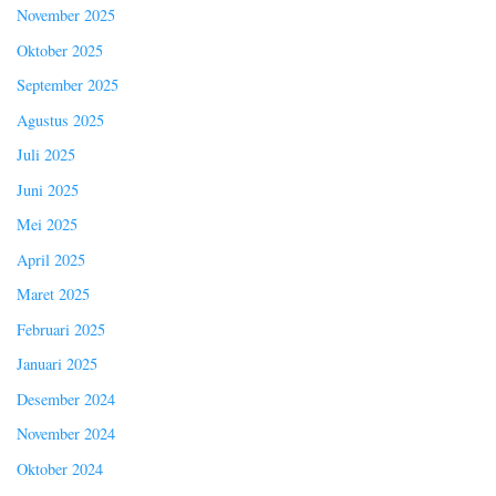
November 2025
Oktober 2025
September 2025
Agustus 2025
Juli 2025
Juni 2025
Mei 2025
April 2025
Maret 2025
Februari 2025
Januari 2025
Desember 2024
November 2024
Oktober 2024