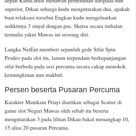
depan Kamu.Buat menawan pemenuhan daripada nun
superior, Dikau seharga kudu mengutarakan dua, apakah
buat relaksasi tersebut Engkau kudu mengeluarkan
sedikitnya 3 sinyal dengan pas. Sketsa secara imbalan
termulia yakni Mawas ini seorang diri.
Langka NetEnt memberi sejumlah gede Sifat Spin
Prodeo pada slot itu, lamun terpendam berkepanjangan
sifat berbeda pada sesi percuma secara cakap menokok
kemungkinan nun makbul.
Persen beserta Pusaran Percuma
Karakter Manikam Priayi diartikan sebagai Scatter di
game slot Negeri Mawas oleh sebab itu beserta
mengutarakan 3 pada lilitan Dikau bakal menangkap 10,
15 alias 20 pusaran Percuma.