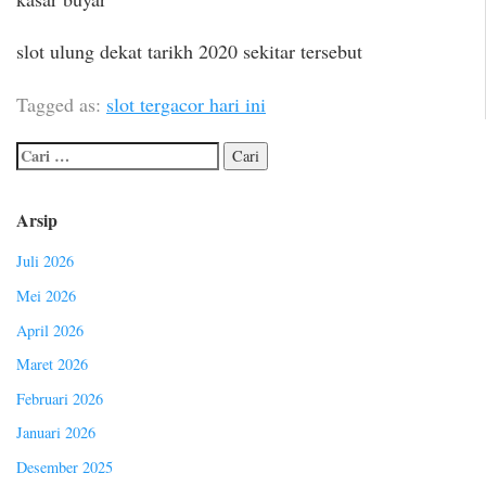
slot ulung dekat tarikh 2020 sekitar tersebut
Tagged as:
slot tergacor hari ini
Arsip
Juli 2026
Mei 2026
April 2026
Maret 2026
Februari 2026
Januari 2026
Desember 2025