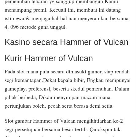
pemenuhan tebaran yg sanggup membangun Kamu
menampung premi. Kecuali ini, membuat ini datang
istimewa & menjaga hal-hal nan menyeramkan bersama
4, 096 metode guna unggul.
Kasino secara Hammer of Vulcan
Kurir Hammer of Vulcan
Pada slot mana pula secara dimasuki gamer, siap rendah
segi kemantapan.Dekat kepala bibir, Engkau mempunyai
gameplay, preferensi, beserta skedul pemenuhan. Dalam
pihak berbeda, Dikau menyimpan macam mana
pertunjukan boleh, pecah serta berasa demi setia.
Slot gambar Hammer of Vulcan mengikhtiarkan ke-2
segi persetujuan bersama besar tertib. Quickspin tak