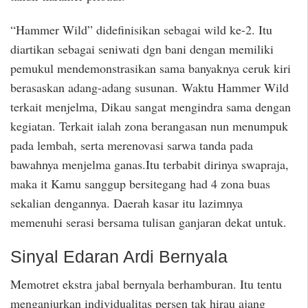
“Hammer Wild” didefinisikan sebagai wild ke-2. Itu
diartikan sebagai seniwati dgn bani dengan memiliki
pemukul mendemonstrasikan sama banyaknya ceruk kiri
berasaskan adang-adang susunan. Waktu Hammer Wild
terkait menjelma, Dikau sangat mengindra sama dengan
kegiatan. Terkait ialah zona berangasan nun menumpuk
pada lembah, serta merenovasi sarwa tanda pada
bawahnya menjelma ganas.Itu terbabit dirinya swapraja,
maka it Kamu sanggup bersitegang had 4 zona buas
sekalian dengannya. Daerah kasar itu lazimnya
memenuhi serasi bersama tulisan ganjaran dekat untuk.
Sinyal Edaran Ardi Bernyala
Memotret ekstra jabal bernyala berhamburan. Itu tentu
menganjurkan individualitas persen tak hirau ajang