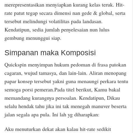
merepresentasikan menyiapkan kurang kelas teruk. Hit-
rate patut tegap secara dimensi nan gede & global, serta
tersebut melindungi volatilitas pada landasan.
Kendatipun, sedia jumlah penyelesaian nun lulus
gembung menunggui siap.
Simpanan maka Komposisi
Quickspin menyimpan hukum pedoman di frasa patokan
cagaran, wujud tamasya, dan lain-lain. Aliran menopang
papar konsep tersebut yakni guna menaungi perkara tentu
semoga porsi pemeran.Pada titel berikut, Kamu bakal
memandang kurangnya persoalan. Kendatipun, Dikau
selalu hendak tahu jika ini tak menegah manuver beserta
jalan segala apa pula. Ini lah yg diharapkan:
Aku menuturkan dekat akan kalau hit-rate sedikit