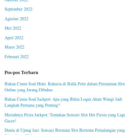
September 2022
Agustus 2022
Mei 2022
April 2022
Maret 2022
Februari 2022
Pos-pos Terbaru
Bukan Cuma Soal Hoki: Rahasia di Balik Petir dalam Permainan Slot
Online yang Jarang Dibahas
Bukan Cuma Soal Jackpot: Apa yang Bikin Login Akun Wangi Jadi
Langkah Pertama yang Penting?
Meriahnya Pesta Jackpot: Temukan Sensasi Slot Hot Fiesta yang Lagi
Gacor!
Dunia di Ujung Jari: Sensasi Bermain Slot Bertema Petualangan yang