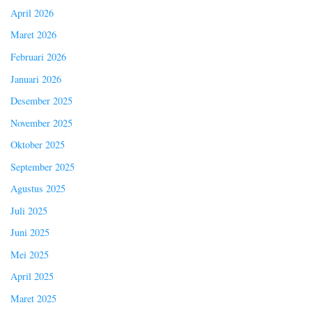
April 2026
Maret 2026
Februari 2026
Januari 2026
Desember 2025
November 2025
Oktober 2025
September 2025
Agustus 2025
Juli 2025
Juni 2025
Mei 2025
April 2025
Maret 2025