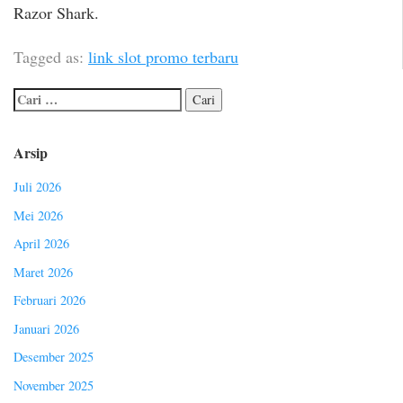
Razor Shark.
Tagged as:
link slot promo terbaru
Arsip
Juli 2026
Mei 2026
April 2026
Maret 2026
Februari 2026
Januari 2026
Desember 2025
November 2025