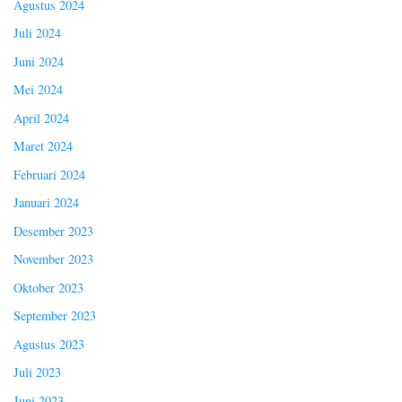
Agustus 2024
Juli 2024
Juni 2024
Mei 2024
April 2024
Maret 2024
Februari 2024
Januari 2024
Desember 2023
November 2023
Oktober 2023
September 2023
Agustus 2023
Juli 2023
Juni 2023