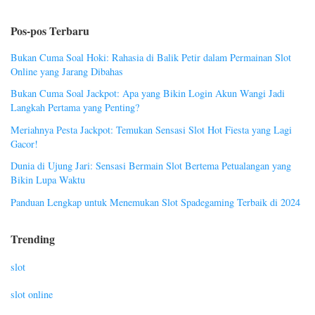
Pos-pos Terbaru
Bukan Cuma Soal Hoki: Rahasia di Balik Petir dalam Permainan Slot
Online yang Jarang Dibahas
Bukan Cuma Soal Jackpot: Apa yang Bikin Login Akun Wangi Jadi
Langkah Pertama yang Penting?
Meriahnya Pesta Jackpot: Temukan Sensasi Slot Hot Fiesta yang Lagi
Gacor!
Dunia di Ujung Jari: Sensasi Bermain Slot Bertema Petualangan yang
Bikin Lupa Waktu
Panduan Lengkap untuk Menemukan Slot Spadegaming Terbaik di 2024
Trending
slot
slot online