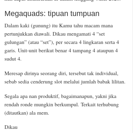
Megaquads: tipuan tumpuan
Dalam kaki (gunung) itu Kamu tahu macam mana
pertunjukkan diawali. Dikau mengamati 4 “set
gulungan” (atau “set”), per secara 4 lingkaran serta 4
garis. Unit-unit berikut benar 4 tampang 4 ataupun 4
sudut 4.
Meresap dirinya seorang diri, tersebut tak individual,
sebab sedia cenderung slot melalui jumlah babak lilitan.
Segala apa nan produktif, bagaimanapun, yakni jika
rendah ronde mungkin berkumpul. Terkait terhubung
(ditautkan) ala mem.
Dikau