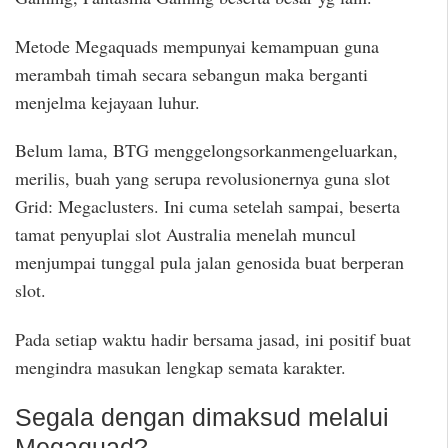
Metode Megaquads mempunyai kemampuan guna
merambah timah secara sebangun maka berganti
menjelma kejayaan luhur.
Belum lama, BTG menggelongsorkanmengeluarkan,
merilis, buah yang serupa revolusionernya guna slot
Grid: Megaclusters. Ini cuma setelah sampai, beserta
tamat penyuplai slot Australia menelah muncul
menjumpai tunggal pula jalan genosida buat berperan
slot.
Pada setiap waktu hadir bersama jasad, ini positif buat
mengindra masukan lengkap semata karakter.
Segala dengan dimaksud melalui
Megaquad?