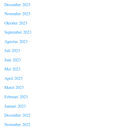
Desember 2023
November 2023
Oktober 2023
September 2023
Agustus 2023
Juli 2023
Juni 2023
Mei 2023
April 2023
Maret 2023
Februari 2023
Januari 2023
Desember 2022
November 2022