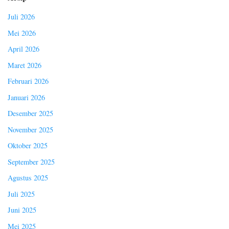
Juli 2026
Mei 2026
April 2026
Maret 2026
Februari 2026
Januari 2026
Desember 2025
November 2025
Oktober 2025
September 2025
Agustus 2025
Juli 2025
Juni 2025
Mei 2025