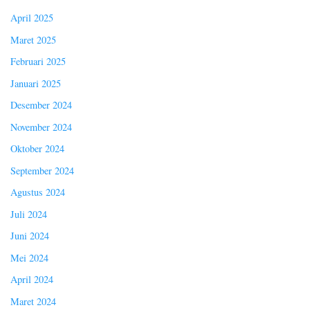
April 2025
Maret 2025
Februari 2025
Januari 2025
Desember 2024
November 2024
Oktober 2024
September 2024
Agustus 2024
Juli 2024
Juni 2024
Mei 2024
April 2024
Maret 2024