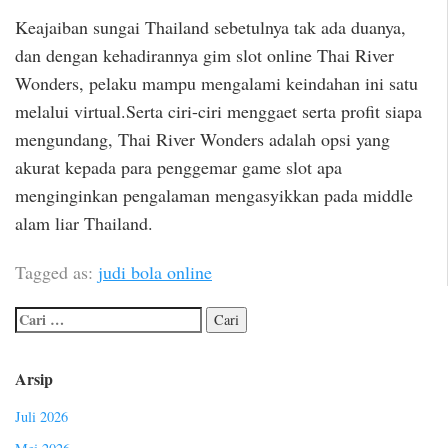
Keajaiban sungai Thailand sebetulnya tak ada duanya,
dan dengan kehadirannya gim slot online Thai River
Wonders, pelaku mampu mengalami keindahan ini satu
melalui virtual.Serta ciri-ciri menggaet serta profit siapa
mengundang, Thai River Wonders adalah opsi yang
akurat kepada para penggemar game slot apa
menginginkan pengalaman mengasyikkan pada middle
alam liar Thailand.
Tagged as:
judi bola online
Arsip
Juli 2026