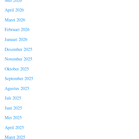
Mei 2026
April 2026
Maret 2026
Februari 2026
Januari 2026
Desember 2025
November 2025
Oktober 2025
September 2025
Agustus 2025
Juli 2025
Juni 2025
Mei 2025
April 2025
Maret 2025