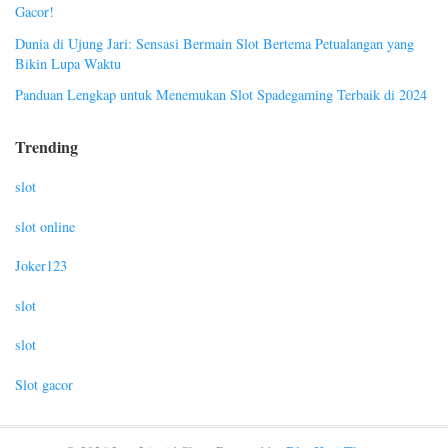
Gacor!
Dunia di Ujung Jari: Sensasi Bermain Slot Bertema Petualangan yang
Bikin Lupa Waktu
Panduan Lengkap untuk Menemukan Slot Spadegaming Terbaik di 2024
Trending
slot
slot online
Joker123
slot
slot
Slot gacor