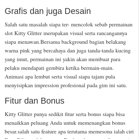
Grafis dan juga Desain
Salah satu masalah siapa ter- mencolok sebab permainan
slot Kitty Glitter merupakan visual serta rancangannya
siapa menawan.Bersama background bagian belakang
warna pink yang bercahaya dan juga tanda-tanda kucing
yang imut, permainan ini yakin akan membuat para
pelaku mendapati gembira ketika bermain-main.
Animasi apa lembut serta visual siapa tajam pula
menyisipkan impression profesional pada gim ini satu.
Fitur dan Bonus
Kitty Glitter punya sedikit fitur serta bonus siapa bisa
menaikkan peluang Anda untuk memenangkan bonus
besar.salah satu feature apa terutama memesona ialah ciri