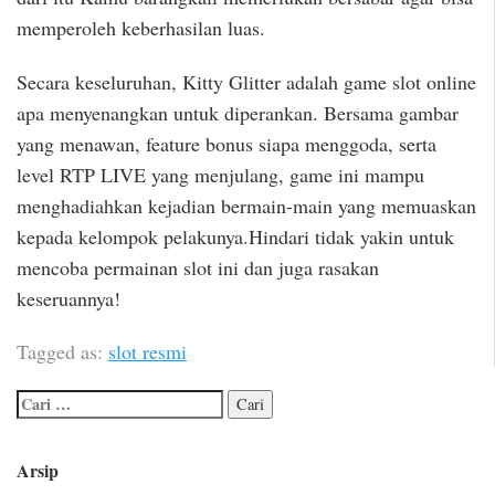
memperoleh keberhasilan luas.
Secara keseluruhan, Kitty Glitter adalah game slot online
apa menyenangkan untuk diperankan. Bersama gambar
yang menawan, feature bonus siapa menggoda, serta
level RTP LIVE yang menjulang, game ini mampu
menghadiahkan kejadian bermain-main yang memuaskan
kepada kelompok pelakunya.Hindari tidak yakin untuk
mencoba permainan slot ini dan juga rasakan
keseruannya!
Tagged as:
slot resmi
Arsip