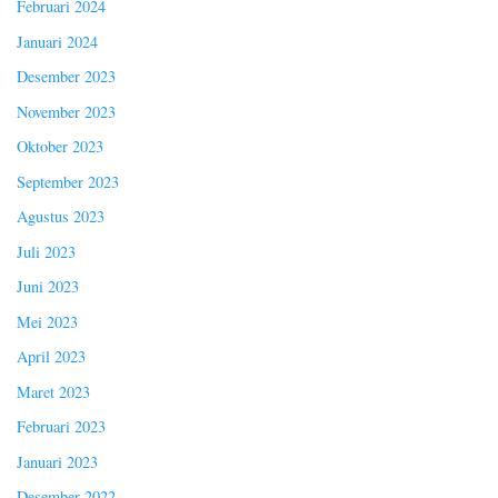
Februari 2024
Januari 2024
Desember 2023
November 2023
Oktober 2023
September 2023
Agustus 2023
Juli 2023
Juni 2023
Mei 2023
April 2023
Maret 2023
Februari 2023
Januari 2023
Desember 2022