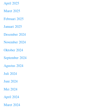
April 2025
Maret 2025
Februari 2025
Januari 2025
Desember 2024
November 2024
Oktober 2024
September 2024
Agustus 2024
Juli 2024
Juni 2024
Mei 2024
April 2024
Maret 2024