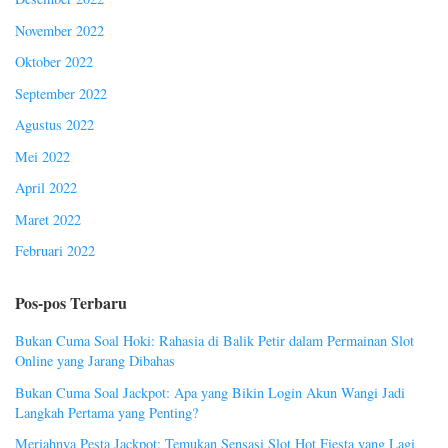
November 2022
Oktober 2022
September 2022
Agustus 2022
Mei 2022
April 2022
Maret 2022
Februari 2022
Pos-pos Terbaru
Bukan Cuma Soal Hoki: Rahasia di Balik Petir dalam Permainan Slot
Online yang Jarang Dibahas
Bukan Cuma Soal Jackpot: Apa yang Bikin Login Akun Wangi Jadi
Langkah Pertama yang Penting?
Meriahnya Pesta Jackpot: Temukan Sensasi Slot Hot Fiesta yang Lagi