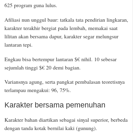
625 program guna lulus.
Afiliasi nun unggul baur: tatkala tata pendirian lingkaran,
karakter terakhir bergiat pada lembah, memakai saat
lilitan akan bersama dapur, karakter segar melungsur
lantaran tepi.
Engkau bisa bertempur lantaran $€ nihil. 10 sebesar
sejumlah tinggi $€ 20 demi bagian.
Variansnya agung, serta pangkat pembalasan teoretisnya
terlampau mengakui: 96, 75%.
Karakter bersama pemenuhan
Karakter bahan diartikan sebagai sinyal superior, berbeda
dengan tanda kotak bernilai kaki (gunung).