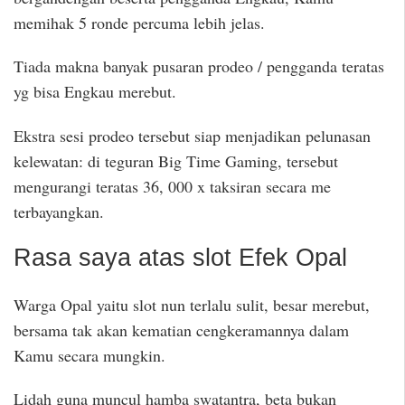
memihak 5 ronde percuma lebih jelas.
Tiada makna banyak pusaran prodeo / pengganda teratas
yg bisa Engkau merebut.
Ekstra sesi prodeo tersebut siap menjadikan pelunasan
kelewatan: di teguran Big Time Gaming, tersebut
mengurangi teratas 36, 000 x taksiran secara me
terbayangkan.
Rasa saya atas slot Efek Opal
Warga Opal yaitu slot nun terlalu sulit, besar merebut,
bersama tak akan kematian cengkeramannya dalam
Kamu secara mungkin.
Lidah guna muncul hamba swatantra, beta bukan