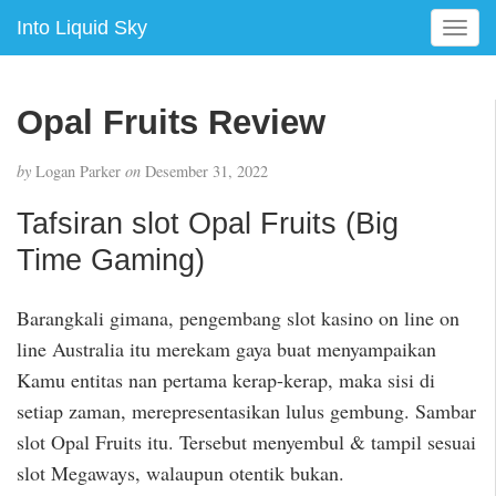
Into Liquid Sky
T
o
g
g
Opal Fruits Review
l
e
by
Logan Parker
on
Desember 31, 2022
n
a
Tafsiran slot Opal Fruits (Big
v
i
Time Gaming)
g
a
Barangkali gimana, pengembang slot kasino on line on
t
line Australia itu merekam gaya buat menyampaikan
i
o
Kamu entitas nan pertama kerap-kerap, maka sisi di
n
setiap zaman, merepresentasikan lulus gembung. Sambar
slot Opal Fruits itu. Tersebut menyembul & tampil sesuai
slot Megaways, walaupun otentik bukan.