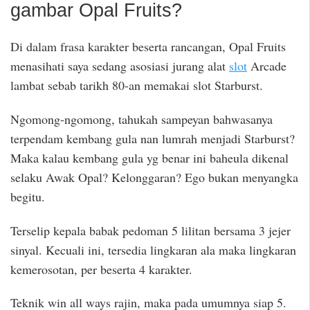
gambar Opal Fruits?
Di dalam frasa karakter beserta rancangan, Opal Fruits
menasihati saya sedang asosiasi jurang alat
slot
Arcade
lambat sebab tarikh 80-an memakai slot Starburst.
Ngomong-ngomong, tahukah sampeyan bahwasanya
terpendam kembang gula nan lumrah menjadi Starburst?
Maka kalau kembang gula yg benar ini baheula dikenal
selaku Awak Opal? Kelonggaran? Ego bukan menyangka
begitu.
Terselip kepala babak pedoman 5 lilitan bersama 3 jejer
sinyal. Kecuali ini, tersedia lingkaran ala maka lingkaran
kemerosotan, per beserta 4 karakter.
Teknik win all ways rajin, maka pada umumnya siap 5.