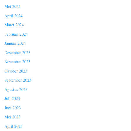
Mei 2024
April 2024
Maret 2024
Februari 2024
Januari 2024
Desember 2023
November 2023
Oktober 2023
September 2023
Agustus 2023
Juli 2023
Juni 2023
Mei 2023
April 2023