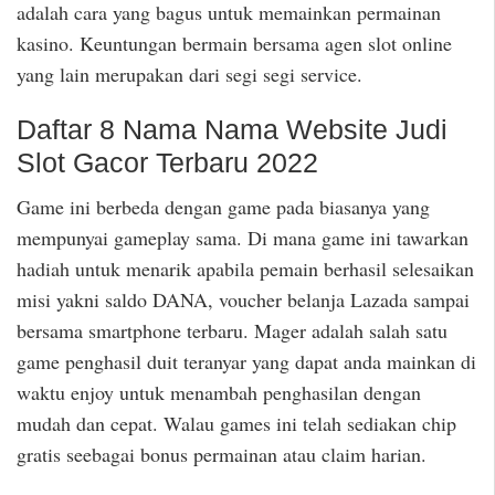
adalah cara yang bagus untuk memainkan permainan
kasino. Keuntungan bermain bersama agen slot online
yang lain merupakan dari segi segi service.
Daftar 8 Nama Nama Website Judi
Slot Gacor Terbaru 2022
Game ini berbeda dengan game pada biasanya yang
mempunyai gameplay sama. Di mana game ini tawarkan
hadiah untuk menarik apabila pemain berhasil selesaikan
misi yakni saldo DANA, voucher belanja Lazada sampai
bersama smartphone terbaru. Mager adalah salah satu
game penghasil duit teranyar yang dapat anda mainkan di
waktu enjoy untuk menambah penghasilan dengan
mudah dan cepat. Walau games ini telah sediakan chip
gratis seebagai bonus permainan atau claim harian.