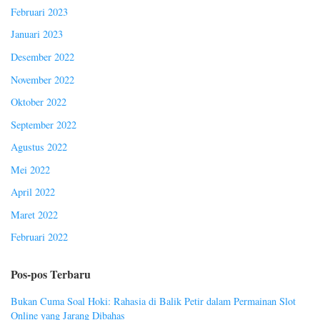
Februari 2023
Januari 2023
Desember 2022
November 2022
Oktober 2022
September 2022
Agustus 2022
Mei 2022
April 2022
Maret 2022
Februari 2022
Pos-pos Terbaru
Bukan Cuma Soal Hoki: Rahasia di Balik Petir dalam Permainan Slot
Online yang Jarang Dibahas