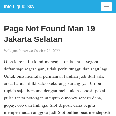
Into Liquid Sky
T
o
g
g
Page Not Found Man 19
l
e
Jakarta Selatan
n
a
by
Logan Parker
on
Oktober 26, 2022
v
i
Oleh karena itu kami mengajak anda untuk segera
g
daftar saja segera gan, tidak perlu tunggu dan ragu lagi.
a
Untuk bisa memulai permainan taruhan judi duit asli,
t
i
anda harus miliki saldo sekurang-kurangnya 10 ribu
o
rupiah saja, bersama dengan melakukan deposit pakai
n
pulsa tanpa potongan ataupun e-money seperti dana,
gopay, ovo dan link aja. Slot deposit dana begitu
mempermudah anggota judi Slot online buat mendeposit