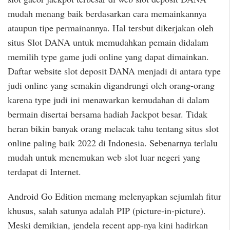
mudah menang baik berdasarkan cara memainkannya
ataupun tipe permainannya. Hal tersbut dikerjakan oleh
situs Slot DANA untuk memudahkan pemain didalam
memilih type game judi online yang dapat dimainkan.
Daftar website slot deposit DANA menjadi di antara type
judi online yang semakin digandrungi oleh orang-orang
karena type judi ini menawarkan kemudahan di dalam
bermain disertai bersama hadiah Jackpot besar. Tidak
heran bikin banyak orang melacak tahu tentang situs slot
online paling baik 2022 di Indonesia. Sebenarnya terlalu
mudah untuk menemukan web slot luar negeri yang
terdapat di Internet.
Android Go Edition memang melenyapkan sejumlah fitur
khusus, salah satunya adalah PIP (picture-in-picture).
Meski demikian, jendela recent app-nya kini hadirkan