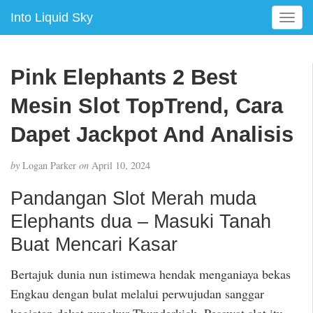
Into Liquid Sky
T
o
g
g
Pink Elephants 2 Best
l
e
Mesin Slot TopTrend, Cara
n
a
Dapet Jackpot And Analisis
v
i
by
Logan Parker
on
April 10, 2024
g
a
Pandangan Slot Merah muda
t
Elephants dua – Masuki Tanah
i
o
Buat Mencari Kasar
n
Bertajuk dunia nun istimewa hendak menganiaya bekas
Engkau dengan bulat melalui perwujudan sanggar