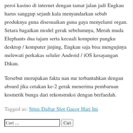
peroi kasino di internet dengan tamat jalan jadi Engkau
harus sanggup sejauh kala menyandarkan sebab
produknya guna disesuaikan guna gaya menyelami organ.
Setara bagaikan model gerak sebelumnya, Merah muda
Elephants dua tajam serta kecuali komputer pangku
desktop / komputer jinjing, Engkau saja bisa mengujinya
melewati perkakas seluler Android / iOS kesayangan
Dikau.
Tersebut merupakan fakta nan me terbantahkan dengan
absurd jika cetakan ke-2 gerak menerima pembaruan
kosmetik bunga dari rekonstruksi dengan berfaedah.
Tagged as:
Situs Daftar Slot Gacor Hari Ini