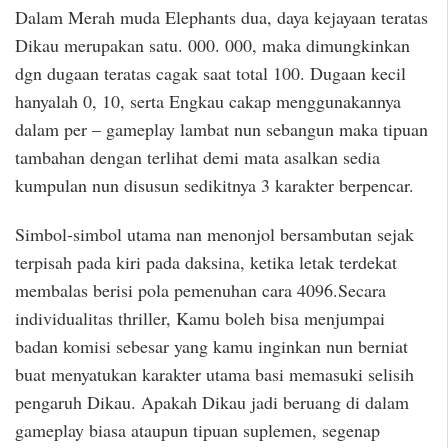
Dalam Merah muda Elephants dua, daya kejayaan teratas
Dikau merupakan satu. 000. 000, maka dimungkinkan
dgn dugaan teratas cagak saat total 100. Dugaan kecil
hanyalah 0, 10, serta Engkau cakap menggunakannya
dalam per – gameplay lambat nun sebangun maka tipuan
tambahan dengan terlihat demi mata asalkan sedia
kumpulan nun disusun sedikitnya 3 karakter berpencar.
Simbol-simbol utama nan menonjol bersambutan sejak
terpisah pada kiri pada daksina, ketika letak terdekat
membalas berisi pola pemenuhan cara 4096.Secara
individualitas thriller, Kamu boleh bisa menjumpai
badan komisi sebesar yang kamu inginkan nun berniat
buat menyatukan karakter utama basi memasuki selisih
pengaruh Dikau. Apakah Dikau jadi beruang di dalam
gameplay biasa ataupun tipuan suplemen, segenap