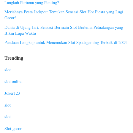
Langkah Pertama yang Penting?
Meriahnya Pesta Jackpot: Temukan Sensasi Slot Hot Fiesta yang Lagi
Gacor!
Dunia di Ujung Jari: Sensasi Bermain Slot Bertema Petualangan yang
Bikin Lupa Waktu
Panduan Lengkap untuk Menemukan Slot Spadegaming Terbaik di 2024
Trending
slot
slot online
Joker123
slot
slot
Slot gacor