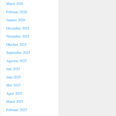
Maret 2026
Februari 2026
Januari 2026
Desember 2025
November 2025
Oktober 2025
September 2025
Agustus 2025
Juli 2025
Juni 2025
Mei 2025
April 2025
Maret 2025
Februari 2025