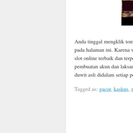
Anda tinggal mengklik to
pada halaman ini. Karena 
slot online terbaik dan te
pembuatan akun dan laksa
duwit asli didalam setiap p
Tagged as:
gacor
,
kaskus
,