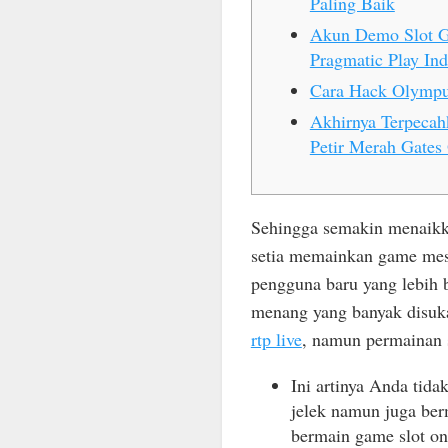
Paling Baik
Akun Demo Slot G
Pragmatic Play Ind
Cara Hack Olymp
Akhirnya Terpecah
Petir Merah Gates
Sehingga semakin menaikka
setia memainkan game mesi
pengguna baru yang lebih 
menang yang banyak disuka
rtp live
, namun permainan s
Ini artinya Anda tid
jelek namun juga berm
bermain game slot on