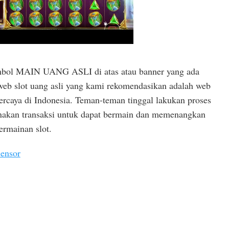
mbol MAIN UANG ASLI di atas atau banner yang ada
web slot uang asli yang kami rekomendasikan adalah web
rpercaya di Indonesia. Teman-teman tinggal lakukan proses
nakan transaksi untuk dapat bermain dan memenangkan
ermainan slot.
sensor