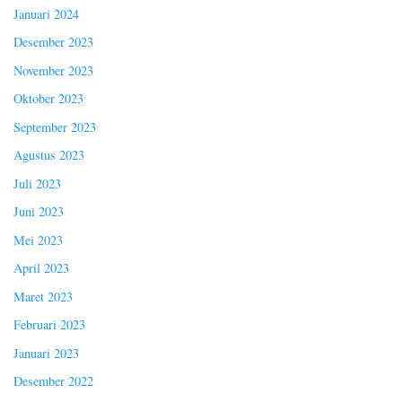
Januari 2024
Desember 2023
November 2023
Oktober 2023
September 2023
Agustus 2023
Juli 2023
Juni 2023
Mei 2023
April 2023
Maret 2023
Februari 2023
Januari 2023
Desember 2022