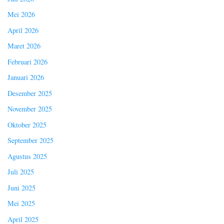
Mei 2026
April 2026
Maret 2026
Februari 2026
Januari 2026
Desember 2025
November 2025
Oktober 2025
September 2025
Agustus 2025
Juli 2025
Juni 2025
Mei 2025
April 2025