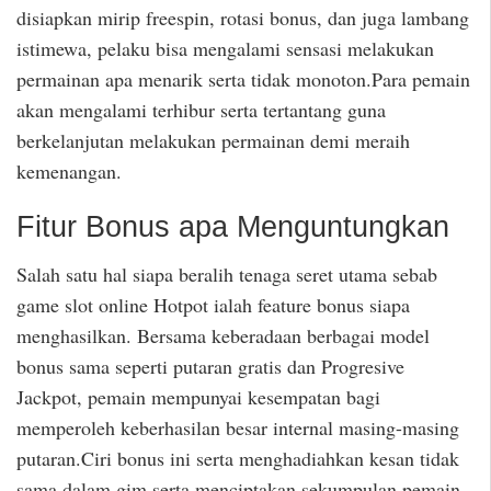
disiapkan mirip freespin, rotasi bonus, dan juga lambang
istimewa, pelaku bisa mengalami sensasi melakukan
permainan apa menarik serta tidak monoton.Para pemain
akan mengalami terhibur serta tertantang guna
berkelanjutan melakukan permainan demi meraih
kemenangan.
Fitur Bonus apa Menguntungkan
Salah satu hal siapa beralih tenaga seret utama sebab
game slot online Hotpot ialah feature bonus siapa
menghasilkan. Bersama keberadaan berbagai model
bonus sama seperti putaran gratis dan Progresive
Jackpot, pemain mempunyai kesempatan bagi
memperoleh keberhasilan besar internal masing-masing
putaran.Ciri bonus ini serta menghadiahkan kesan tidak
sama dalam gim serta menciptakan sekumpulan pemain