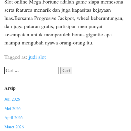
Slot online Mega Fortune adalah game siapa memesona
serta features menarik dan juga kapasitas kejayaan
luas.Bersama Progresive Jackpot, wheel keberuntungan,
dan juga putaran gratis, partisipan mempunyai
kesempatan untuk memperoleh bonus gigantic apa
mampu mengubah nyawa orang-orang itu.
Tagged as:
judi slot
Arsip
Juli 2026
Mei 2026
April 2026
Maret 2026