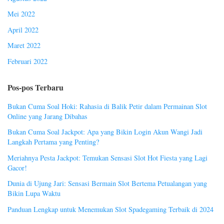
Mei 2022
April 2022
Maret 2022
Februari 2022
Pos-pos Terbaru
Bukan Cuma Soal Hoki: Rahasia di Balik Petir dalam Permainan Slot
Online yang Jarang Dibahas
Bukan Cuma Soal Jackpot: Apa yang Bikin Login Akun Wangi Jadi
Langkah Pertama yang Penting?
Meriahnya Pesta Jackpot: Temukan Sensasi Slot Hot Fiesta yang Lagi
Gacor!
Dunia di Ujung Jari: Sensasi Bermain Slot Bertema Petualangan yang
Bikin Lupa Waktu
Panduan Lengkap untuk Menemukan Slot Spadegaming Terbaik di 2024