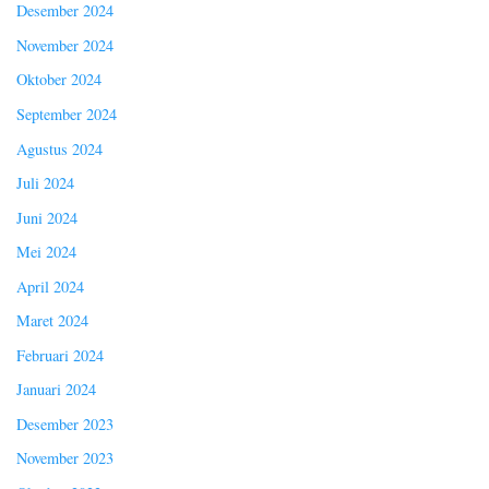
Desember 2024
November 2024
Oktober 2024
September 2024
Agustus 2024
Juli 2024
Juni 2024
Mei 2024
April 2024
Maret 2024
Februari 2024
Januari 2024
Desember 2023
November 2023