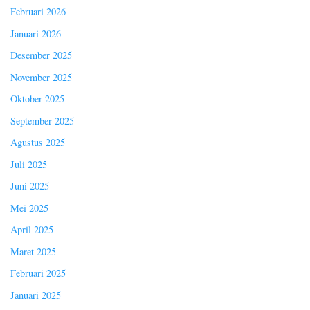
Februari 2026
Januari 2026
Desember 2025
November 2025
Oktober 2025
September 2025
Agustus 2025
Juli 2025
Juni 2025
Mei 2025
April 2025
Maret 2025
Februari 2025
Januari 2025