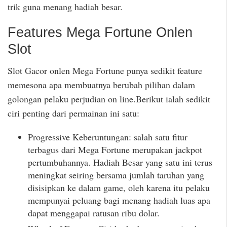
trik guna menang hadiah besar.
Features Mega Fortune Onlen
Slot
Slot Gacor onlen Mega Fortune punya sedikit feature
memesona apa membuatnya berubah pilihan dalam
golongan pelaku perjudian on line.Berikut ialah sedikit
ciri penting dari permainan ini satu:
Progressive Keberuntungan: salah satu fitur
terbagus dari Mega Fortune merupakan jackpot
pertumbuhannya. Hadiah Besar yang satu ini terus
meningkat seiring bersama jumlah taruhan yang
disisipkan ke dalam game, oleh karena itu pelaku
mempunyai peluang bagi menang hadiah luas apa
dapat menggapai ratusan ribu dolar.