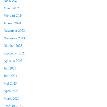
April 2024
Maret 2024
Februari 2024
Januari 2024
Desember 2023
November 2023
Oktober 2023
September 2023
Agustus 2023
Juli 2023
Juni 2023
Mei 2023
April 2023
Maret 2023
Februari 2023