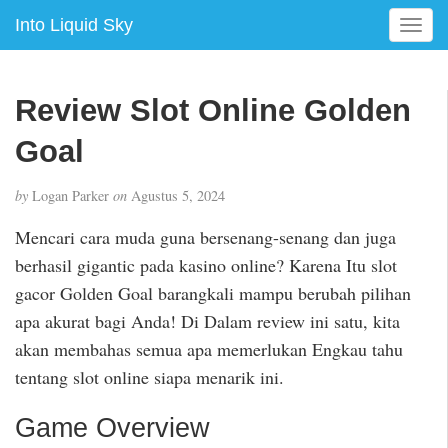
Into Liquid Sky
T
o
g
g
Review Slot Online Golden
l
e
Goal
n
a
by
Logan Parker
on
Agustus 5, 2024
v
i
Mencari cara muda guna bersenang-senang dan juga
g
berhasil gigantic pada kasino online? Karena Itu slot
a
gacor Golden Goal barangkali mampu berubah pilihan
t
i
apa akurat bagi Anda! Di Dalam review ini satu, kita
o
akan membahas semua apa memerlukan Engkau tahu
n
tentang slot online siapa menarik ini.
Game Overview