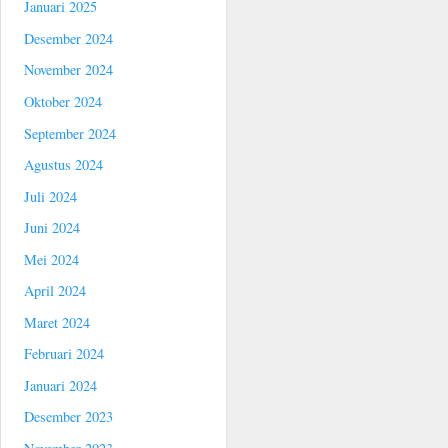
Januari 2025
Desember 2024
November 2024
Oktober 2024
September 2024
Agustus 2024
Juli 2024
Juni 2024
Mei 2024
April 2024
Maret 2024
Februari 2024
Januari 2024
Desember 2023