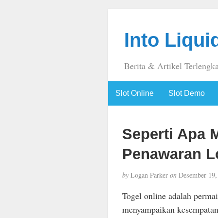
Into Liqui
Berita & Artikel Terleng
Slot Online
Slot Demo
Seperti Apa 
Penawaran Lo
by
Logan Parker
on
Desember 19,
Togel online adalah perma
menyampaikan kesempatan g