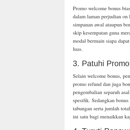
Promo welcome bonus biasa
dalam laman perjudian on
simpanan awal ataupun bon
skip kesempatan guna mer
modal bermain siapa dapa
luas.
3. Patuhi Promo
Selain welcome bonus, pen
promo refund dan juga bo
pengembalian separuh asal
spesifik. Sedangkan bonus
tabungan serta jumlah tota
ini satu bagi menaikkan k