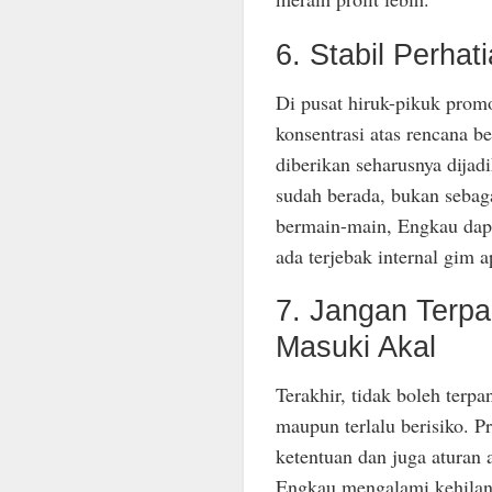
6. Stabil Perhat
Di pusat hiruk-pikuk promos
konsentrasi atas rencana 
diberikan seharusnya dijad
sudah berada, bukan sebaga
bermain-main, Engkau da
ada terjebak internal gim 
7. Jangan Terp
Masuki Akal
Terakhir, tidak boleh ter
maupun terlalu berisiko. 
ketentuan dan juga aturan 
Engkau mengalami kehilang