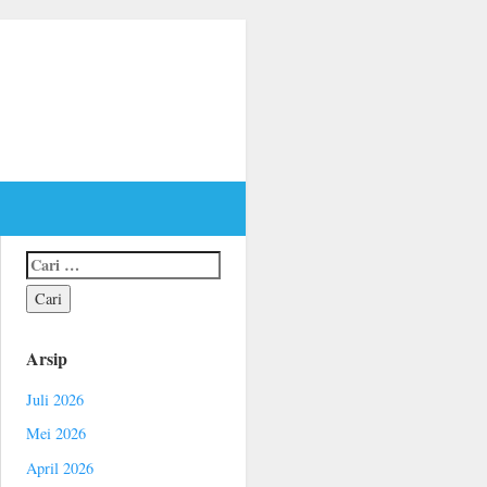
Arsip
Juli 2026
Mei 2026
April 2026