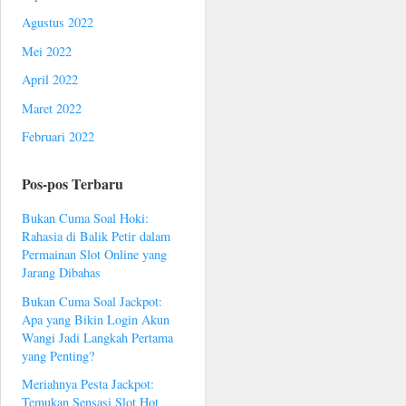
Agustus 2022
Mei 2022
April 2022
Maret 2022
Februari 2022
Pos-pos Terbaru
Bukan Cuma Soal Hoki:
Rahasia di Balik Petir dalam
Permainan Slot Online yang
Jarang Dibahas
Bukan Cuma Soal Jackpot:
Apa yang Bikin Login Akun
Wangi Jadi Langkah Pertama
yang Penting?
Meriahnya Pesta Jackpot:
Temukan Sensasi Slot Hot