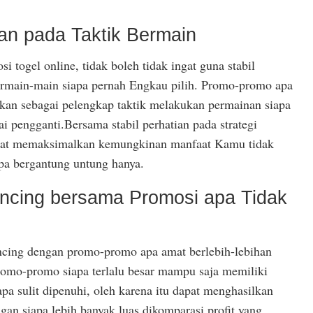
ian pada Taktik Bermain
i togel online, tidak boleh tidak ingat guna stabil
bermain-main siapa pernah Engkau pilih. Promo-promo apa
ikan sebagai pelengkap taktik melakukan permainan siapa
i pengganti.Bersama stabil perhatian pada strategi
pat memaksimalkan kemungkinan manfaat Kamu tidak
apa bergantung untung hanya.
ancing bersama Promosi apa Tidak
pancing dengan promo-promo apa amat berlebih-lebihan
Promo-promo siapa terlalu besar mampu saja memiliki
apa sulit dipenuhi, oleh karena itu dapat menghasilkan
an siapa lebih banyak luas dikomparasi profit yang