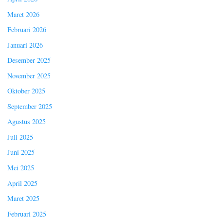
Maret 2026
Februari 2026
Januari 2026
Desember 2025
November 2025
Oktober 2025
September 2025
Agustus 2025
Juli 2025
Juni 2025
Mei 2025
April 2025
Maret 2025
Februari 2025