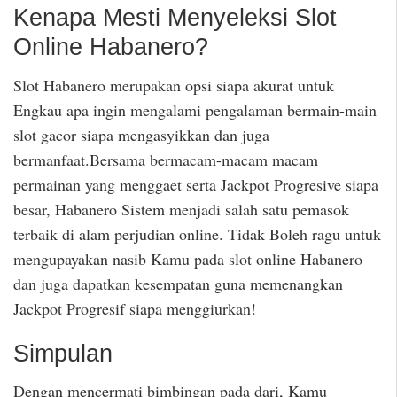
Kenapa Mesti Menyeleksi Slot
Online Habanero?
Slot Habanero merupakan opsi siapa akurat untuk
Engkau apa ingin mengalami pengalaman bermain-main
slot gacor siapa mengasyikkan dan juga
bermanfaat.Bersama bermacam-macam macam
permainan yang menggaet serta Jackpot Progresive siapa
besar, Habanero Sistem menjadi salah satu pemasok
terbaik di alam perjudian online. Tidak Boleh ragu untuk
mengupayakan nasib Kamu pada slot online Habanero
dan juga dapatkan kesempatan guna memenangkan
Jackpot Progresif siapa menggiurkan!
Simpulan
Dengan mencermati bimbingan pada dari, Kamu