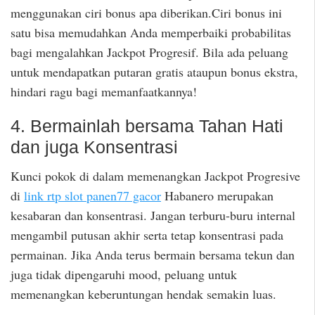
menggunakan ciri bonus apa diberikan.Ciri bonus ini
satu bisa memudahkan Anda memperbaiki probabilitas
bagi mengalahkan Jackpot Progresif. Bila ada peluang
untuk mendapatkan putaran gratis ataupun bonus ekstra,
hindari ragu bagi memanfaatkannya!
4. Bermainlah bersama Tahan Hati
dan juga Konsentrasi
Kunci pokok di dalam memenangkan Jackpot Progresive
di
link rtp slot panen77 gacor
Habanero merupakan
kesabaran dan konsentrasi. Jangan terburu-buru internal
mengambil putusan akhir serta tetap konsentrasi pada
permainan. Jika Anda terus bermain bersama tekun dan
juga tidak dipengaruhi mood, peluang untuk
memenangkan keberuntungan hendak semakin luas.