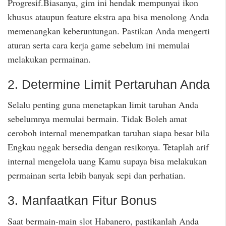
Progresif.Biasanya, gim ini hendak mempunyai ikon
khusus ataupun feature ekstra apa bisa menolong Anda
memenangkan keberuntungan. Pastikan Anda mengerti
aturan serta cara kerja game sebelum ini memulai
melakukan permainan.
2. Determine Limit Pertaruhan Anda
Selalu penting guna menetapkan limit taruhan Anda
sebelumnya memulai bermain. Tidak Boleh amat
ceroboh internal menempatkan taruhan siapa besar bila
Engkau nggak bersedia dengan resikonya. Tetaplah arif
internal mengelola uang Kamu supaya bisa melakukan
permainan serta lebih banyak sepi dan perhatian.
3. Manfaatkan Fitur Bonus
Saat bermain-main slot Habanero, pastikanlah Anda