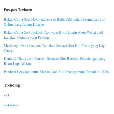
Pos-pos Terbaru
Bukan Cuma Soal Hoki: Rahasia di Balik Petir dalam Permainan Slot
Online yang Jarang Dibahas
Bukan Cuma Soal Jackpot: Apa yang Bikin Login Akun Wangi Jadi
Langkah Pertama yang Penting?
Meriahnya Pesta Jackpot: Temukan Sensasi Slot Hot Fiesta yang Lagi
Gacor!
Dunia di Ujung Jari: Sensasi Bermain Slot Bertema Petualangan yang
Bikin Lupa Waktu
Panduan Lengkap untuk Menemukan Slot Spadegaming Terbaik di 2024
Trending
slot
slot online