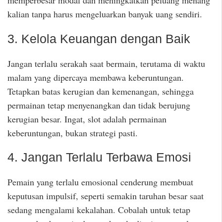
memperbesar modal dan meningkatkan peluang menang
kalian tanpa harus mengeluarkan banyak uang sendiri.
3. Kelola Keuangan dengan Baik
Jangan terlalu serakah saat bermain, terutama di waktu
malam yang dipercaya membawa keberuntungan.
Tetapkan batas kerugian dan kemenangan, sehingga
permainan tetap menyenangkan dan tidak berujung
kerugian besar. Ingat, slot adalah permainan
keberuntungan, bukan strategi pasti.
4. Jangan Terlalu Terbawa Emosi
Pemain yang terlalu emosional cenderung membuat
keputusan impulsif, seperti semakin taruhan besar saat
sedang mengalami kekalahan. Cobalah untuk tetap