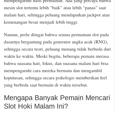
mempengaruhi hasil permainan. Ada yang percaya bahwa
mesin slot tertentu lebih “baik” atau lebih “panas” saat
malam hari, sehingga peluang mendapatkan jackpot atau
kemenangan besar menjadi lebih tinggi.
Namun, perlu diingat bahwa semua permainan slot pada
dasarnya bergantung pada generator angka acak (RNG),
sehingga secara teori, peluang menang tidak berbeda dari
waktu ke waktu. Meski begitu, beberapa pemain merasa
bahwa suasana hati, fokus, dan suasana malam hari bisa
mempengaruhi cara mereka bermain dan mengambil
keputusan, sehingga secara psikologis memberikan feel
yang berbeda saat bermain di waktu tersebut.
Mengapa Banyak Pemain Mencari
Slot Hoki Malam Ini?