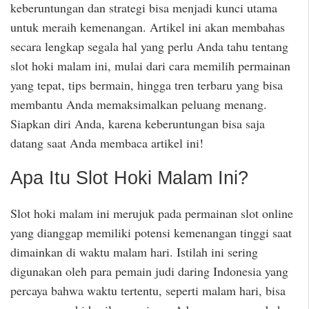
keberuntungan dan strategi bisa menjadi kunci utama
untuk meraih kemenangan. Artikel ini akan membahas
secara lengkap segala hal yang perlu Anda tahu tentang
slot hoki malam ini, mulai dari cara memilih permainan
yang tepat, tips bermain, hingga tren terbaru yang bisa
membantu Anda memaksimalkan peluang menang.
Siapkan diri Anda, karena keberuntungan bisa saja
datang saat Anda membaca artikel ini!
Apa Itu Slot Hoki Malam Ini?
Slot hoki malam ini merujuk pada permainan slot online
yang dianggap memiliki potensi kemenangan tinggi saat
dimainkan di waktu malam hari. Istilah ini sering
digunakan oleh para pemain judi daring Indonesia yang
percaya bahwa waktu tertentu, seperti malam hari, bisa