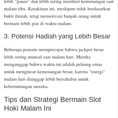
lebih “panas” dan lebih sering memberi kemenangan saat
malam tiba. Keyakinan ini, meskipun tidak berdasarkan
bukti ilmiah, tetap memotivasi banyak orang untuk
bermain lebih giat di waktu malam.
3. Potensi Hadiah yang Lebih Besar
Beberapa pemain mempercayai bahwa jackpot besar
lebih sering muncul saat malam hari. Mereka
menganggap bahwa waktu ini adalah peluang emas
untuk mengincar kemenangan besar, karena “energi”
malam hari dianggap lebih bersahabat untuk
keberuntungan mereka.
Tips dan Strategi Bermain Slot
Hoki Malam Ini