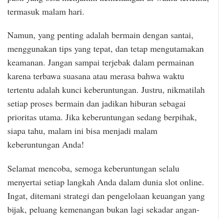
termasuk malam hari.
Namun, yang penting adalah bermain dengan santai,
menggunakan tips yang tepat, dan tetap mengutamakan
keamanan. Jangan sampai terjebak dalam permainan
karena terbawa suasana atau merasa bahwa waktu
tertentu adalah kunci keberuntungan. Justru, nikmatilah
setiap proses bermain dan jadikan hiburan sebagai
prioritas utama. Jika keberuntungan sedang berpihak,
siapa tahu, malam ini bisa menjadi malam
keberuntungan Anda!
Selamat mencoba, semoga keberuntungan selalu
menyertai setiap langkah Anda dalam dunia slot online.
Ingat, ditemani strategi dan pengelolaan keuangan yang
bijak, peluang kemenangan bukan lagi sekadar angan-