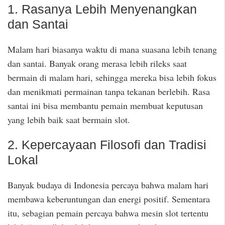
1. Rasanya Lebih Menyenangkan
dan Santai
Malam hari biasanya waktu di mana suasana lebih tenang
dan santai. Banyak orang merasa lebih rileks saat
bermain di malam hari, sehingga mereka bisa lebih fokus
dan menikmati permainan tanpa tekanan berlebih. Rasa
santai ini bisa membantu pemain membuat keputusan
yang lebih baik saat bermain slot.
2. Kepercayaan Filosofi dan Tradisi
Lokal
Banyak budaya di Indonesia percaya bahwa malam hari
membawa keberuntungan dan energi positif. Sementara
itu, sebagian pemain percaya bahwa mesin slot tertentu