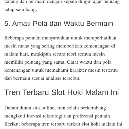
tenang dan bermain dengan kepala dingin agar peluang
tetap seimbang.
5. Amati Pola dan Waktu Bermain
Beberapa pemain menyarankan untuk memperhatikan
mesin mana yang sering memberikan kemenangan di
malam hari, meskipun secara teori semua mesin
memiliki peluang yang sama. Catat waktu dan pola
kemenangan untuk memahami karakter mesin tertentu
dan bermain sesuai analisis tersebut.
Tren Terbaru Slot Hoki Malam Ini
Dalam dunia slot online, tren selalu berkembang
mengikuti inovasi teknologi dan preferensi pemain.
Berikut beberapa tren terbaru terkait slot hoki malam ini