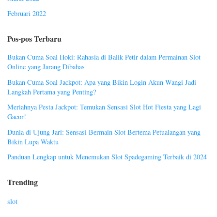
Februari 2022
Pos-pos Terbaru
Bukan Cuma Soal Hoki: Rahasia di Balik Petir dalam Permainan Slot
Online yang Jarang Dibahas
Bukan Cuma Soal Jackpot: Apa yang Bikin Login Akun Wangi Jadi
Langkah Pertama yang Penting?
Meriahnya Pesta Jackpot: Temukan Sensasi Slot Hot Fiesta yang Lagi
Gacor!
Dunia di Ujung Jari: Sensasi Bermain Slot Bertema Petualangan yang
Bikin Lupa Waktu
Panduan Lengkap untuk Menemukan Slot Spadegaming Terbaik di 2024
Trending
slot