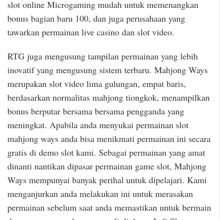
slot online Microgaming mudah untuk memenangkan
bonus bagian baru 100, dan juga perusahaan yang
tawarkan permainan live casino dan slot video.
RTG juga mengusung tampilan permainan yang lebih
inovatif yang mengusung sistem terbaru. Mahjong Ways
merupakan slot video lima gulungan, empat baris,
berdasarkan normalitas mahjong tiongkok, menampilkan
bonus berputar bersama bersama pengganda yang
meningkat. Apabila anda menyukai permainan slot
mahjong ways anda bisa menikmati permainan ini secara
gratis di demo slot kami. Sebagai permainan yang amat
dinanti nantikan dipasar permainan game slot, Mahjong
Ways mempunyai banyak perihal untuk dipelajari. Kami
menganjurkan anda melakukan ini untuk merasakan
permainan sebelum saat anda memastikan untuk bermain