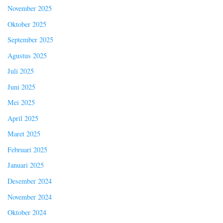
November 2025
Oktober 2025
September 2025
Agustus 2025
Juli 2025
Juni 2025
Mei 2025
April 2025
Maret 2025
Februari 2025
Januari 2025
Desember 2024
November 2024
Oktober 2024