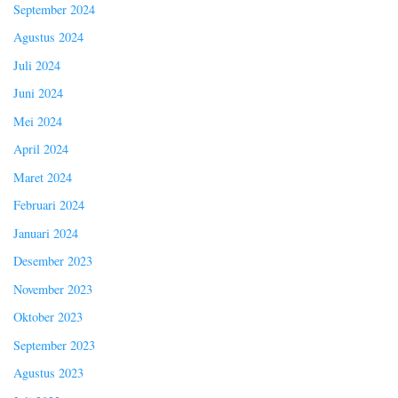
September 2024
Agustus 2024
Juli 2024
Juni 2024
Mei 2024
April 2024
Maret 2024
Februari 2024
Januari 2024
Desember 2023
November 2023
Oktober 2023
September 2023
Agustus 2023