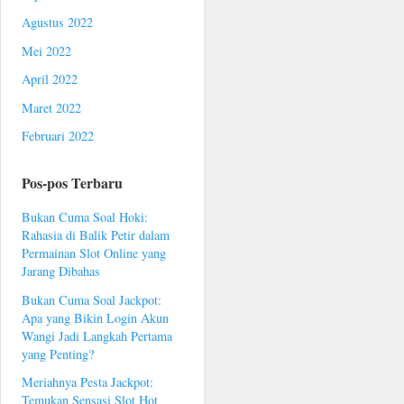
Agustus 2022
Mei 2022
April 2022
Maret 2022
Februari 2022
Pos-pos Terbaru
Bukan Cuma Soal Hoki:
Rahasia di Balik Petir dalam
Permainan Slot Online yang
Jarang Dibahas
Bukan Cuma Soal Jackpot:
Apa yang Bikin Login Akun
Wangi Jadi Langkah Pertama
yang Penting?
Meriahnya Pesta Jackpot:
Temukan Sensasi Slot Hot