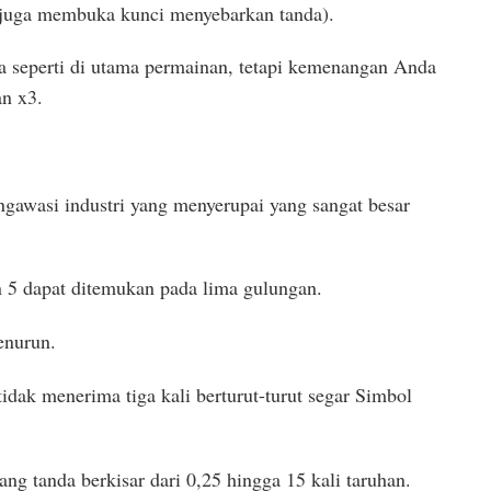
 juga membuka kunci menyebarkan tanda).
 seperti di utama permainan, tetapi kemenangan Anda
an x3.
ngawasi industri yang menyerupai yang sangat besar
an 5 dapat ditemukan pada lima gulungan.
enurun.
tidak menerima tiga kali berturut-turut segar Simbol
g tanda berkisar dari 0,25 hingga 15 kali taruhan.