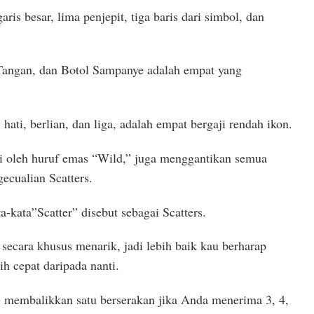
is besar, lima penjepit, tiga baris dari simbol, dan
Tangan, dan Botol Sampanye adalah empat yang
 hati, berlian, dan liga, adalah empat bergaji rendah ikon.
i oleh huruf emas “Wild,” juga menggantikan semua
ecualian Scatters.
a-kata”Scatter” disebut sebagai Scatters.
secara khusus menarik, jadi lebih baik kau berharap
h cepat daripada nanti.
) membalikkan satu berserakan jika Anda menerima 3, 4,