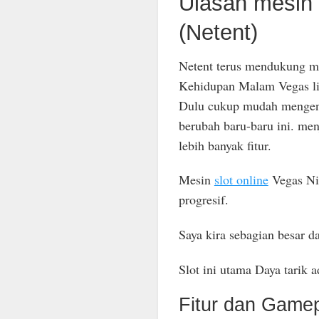
Ulasan mesin 
(Netent)
Netent terus mendukung men
Kehidupan Malam Vegas libe
Dulu cukup mudah mengenai
berubah baru-baru ini. men
lebih banyak fitur.
Mesin
slot online
Vegas Nig
progresif.
Saya kira sebagian besar d
Slot ini utama Daya tarik a
Fitur dan Game