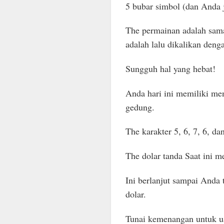
5 bubar simbol (dan Anda
The permainan adalah sama
adalah lalu dikalikan deng
Sungguh hal yang hebat!
Anda hari ini memiliki me
gedung.
The karakter 5, 6, 7, 6, d
The dolar tanda Saat ini m
Ini berlanjut sampai Anda 
dolar.
Tunai kemenangan untuk uan