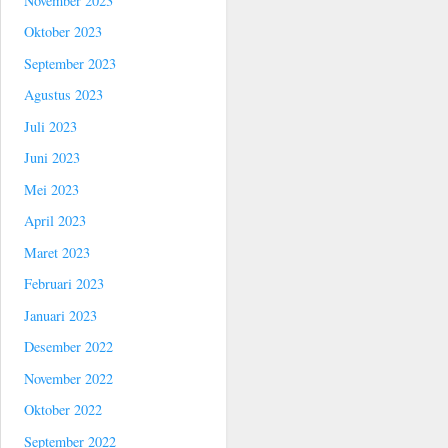
November 2023
Oktober 2023
September 2023
Agustus 2023
Juli 2023
Juni 2023
Mei 2023
April 2023
Maret 2023
Februari 2023
Januari 2023
Desember 2022
November 2022
Oktober 2022
September 2022