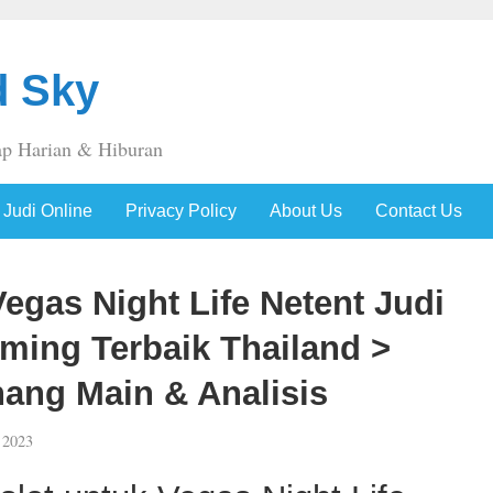
d Sky
kap Harian & Hiburan
Judi Online
Privacy Policy
About Us
Contact Us
egas Night Life Netent Judi
ming Terbaik Thailand >
ang Main & Analisis
 2023