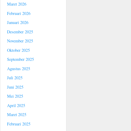
Maret 2026
Februari 2026
Januari 2026
Desember 2025
November 2025
Oktober 2025
September 2025
Agustus 2025
Juli 2025
Juni 2025
Mei 2025
April 2025
Maret 2025
Februari 2025