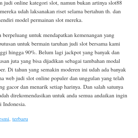
 judi online kategori slot, namun bukan artinya slot88
, mereka udah laksanakan riset selama bertahun th. dan
sendiri model permainan slot mereka.
in berpeluang untuk mendapatkan kemenangan yang
tusan untuk bermain taruhan judi slot bersama kami
nggi hingga 90%. Belum lagi jackpot yang banyak dan
usan juta yang bisa dijadikan sebagai tambahan modal
r. Di tahun yang semakin moderen ini udah ada banyak
ma web judi slot online populer dan unggulan yang telah
g gacor dan menarik setiap harinya. Dan salah satunya
sudah direkomendasikan untuk anda semua andaikan ingin
 Indonesia.
esmi
,
terbaru