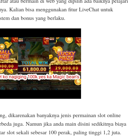
tar atau bermain di web yang dipilih ada baiknya pelajari
mnya. Kalian bisa menggunakan fitur LiveChat untuk
istem dan bonus yang berlaku.
ng, dikarenakan banyaknya jenis permainan slot online
erbeda juga. Namun jika anda main disini sedikitnya biaya
 slot sekali sebesar 100 perak, paling tinggi 1,2 juta.