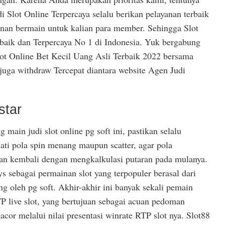
i Slot Online Terpercaya selalu berikan pelayanan terbaik
nan bermain untuk kalian para member. Sehingga Slot
rbaik dan Terpercaya No 1 di Indonesia. Yuk bergabung
lot Online Bet Kecil Uang Asli Terbaik 2022 bersama
juga withdraw Tercepat diantara website Agen Judi
star
main judi slot online pg soft ini, pastikan selalu
i pola spin menang maupun scatter, agar pola
akan kembali dengan mengkalkulasi putaran pada mulanya.
 sebagai permainan slot yang terpopuler berasal dari
ng oleh pg soft. Akhir-akhir ini banyak sekali pemain
P live slot, yang bertujuan sebagai acuan pedoman
acor melalui nilai presentasi winrate RTP slot nya. Slot88