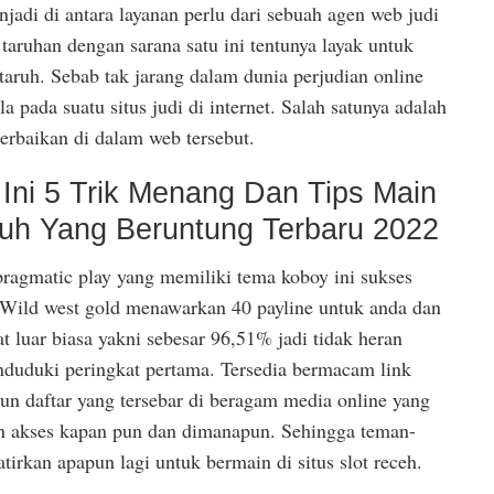
njadi di antara layanan perlu dari sebuah agen web judi
 taruhan dengan sarana satu ini tentunya layak untuk
rtaruh. Sebab tak jarang dalam dunia perjudian online
a pada suatu situs judi di internet. Salah satunya adalah
erbaikan di dalam web tersebut.
 Ini 5 Trik Menang Dan Tips Main
puh Yang Beruntung Terbaru 2022
pragmatic play yang memiliki tema koboy ini sukses
 Wild west gold menawarkan 40 payline untuk anda dan
t luar biasa yakni sebesar 96,51% jadi tidak heran
enduduki peringkat pertama. Tersedia bermacam link
upun daftar yang tersebar di beragam media online yang
n akses kapan pun dan dimanapun. Sehingga teman-
irkan apapun lagi untuk bermain di situs slot receh.