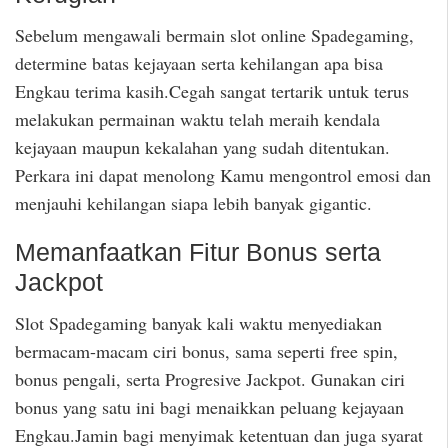
Sebelum mengawali bermain slot online Spadegaming,
determine batas kejayaan serta kehilangan apa bisa
Engkau terima kasih.Cegah sangat tertarik untuk terus
melakukan permainan waktu telah meraih kendala
kejayaan maupun kekalahan yang sudah ditentukan.
Perkara ini dapat menolong Kamu mengontrol emosi dan
menjauhi kehilangan siapa lebih banyak gigantic.
Memanfaatkan Fitur Bonus serta
Jackpot
Slot Spadegaming banyak kali waktu menyediakan
bermacam-macam ciri bonus, sama seperti free spin,
bonus pengali, serta Progresive Jackpot. Gunakan ciri
bonus yang satu ini bagi menaikkan peluang kejayaan
Engkau.Jamin bagi menyimak ketentuan dan juga syarat