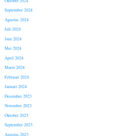
Oktober 2024
September 2024
Agustus 2024
Juli 2024
Juni 2024
Mei 2024
April 2024
Maret 2024
Februari 2024
Januari 2024
Desember 2023
November 2023
Oktober 2023
September 2023
Agustus 2023