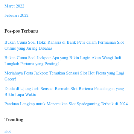
Maret 2022
Februari 2022
Pos-pos Terbaru
Bukan Cuma Soal Hoki: Rahasia di Balik Petir dalam Permainan Slot
Online yang Jarang Dibahas
Bukan Cuma Soal Jackpot: Apa yang Bikin Login Akun Wangi Jadi
Langkah Pertama yang Penting?
Meriahnya Pesta Jackpot: Temukan Sensasi Slot Hot Fiesta yang Lagi
Gacor!
Dunia di Ujung Jari: Sensasi Bermain Slot Bertema Petualangan yang
Bikin Lupa Waktu
Panduan Lengkap untuk Menemukan Slot Spadegaming Terbaik di 2024
Trending
slot