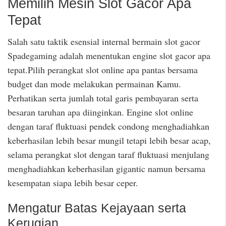
Memilih Mesin Slot Gacor Apa
Tepat
Salah satu taktik esensial internal bermain slot gacor
Spadegaming adalah menentukan engine slot gacor apa
tepat.Pilih perangkat slot online apa pantas bersama
budget dan mode melakukan permainan Kamu.
Perhatikan serta jumlah total garis pembayaran serta
besaran taruhan apa diinginkan. Engine slot online
dengan taraf fluktuasi pendek condong menghadiahkan
keberhasilan lebih besar mungil tetapi lebih besar acap,
selama perangkat slot dengan taraf fluktuasi menjulang
menghadiahkan keberhasilan gigantic namun bersama
kesempatan siapa lebih besar ceper.
Mengatur Batas Kejayaan serta
Kerugian