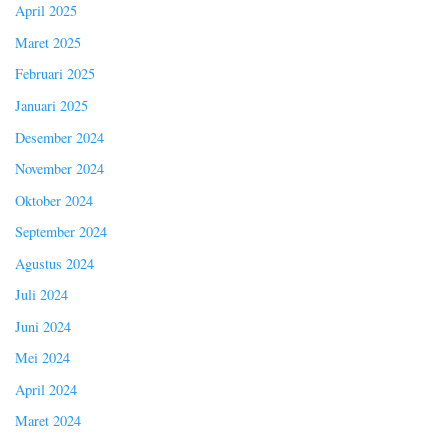
April 2025
Maret 2025
Februari 2025
Januari 2025
Desember 2024
November 2024
Oktober 2024
September 2024
Agustus 2024
Juli 2024
Juni 2024
Mei 2024
April 2024
Maret 2024