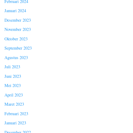
Februari 2024
Januari 2024
Desember 2023
November 2023
Oktober 2023
September 2023
Agustus 2023
Juli 2023
Juni 2023
Mei 2023
April 2023
Maret 2023
Februari 2023
Januari 2023
Desember 2022