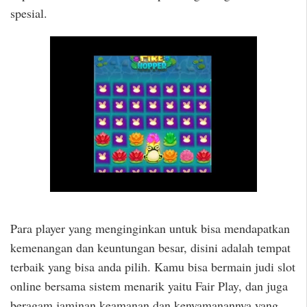
spesial.
Para player yang menginginkan untuk bisa mendapatkan
kemenangan dan keuntungan besar, disini adalah tempat
terbaik yang bisa anda pilih. Kamu bisa bermain judi slot
online bersama sistem menarik yaitu Fair Play, dan juga
beragam jaminan keamanan dan kenyamanannya yang