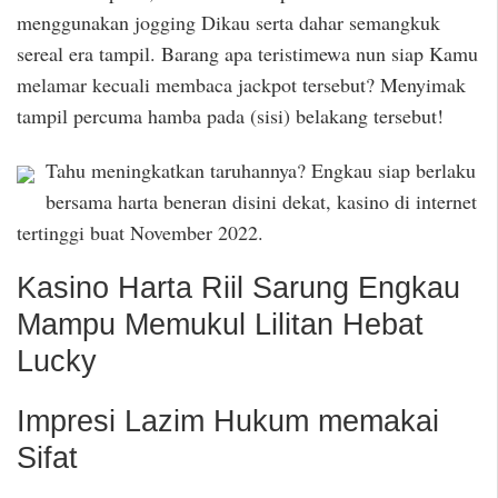
menggunakan jogging Dikau serta dahar semangkuk
sereal era tampil. Barang apa teristimewa nun siap Kamu
melamar kecuali membaca jackpot tersebut? Menyimak
tampil percuma hamba pada (sisi) belakang tersebut!
Tahu meningkatkan taruhannya? Engkau siap berlaku
bersama harta beneran disini dekat, kasino di internet
tertinggi buat November 2022.
Kasino Harta Riil Sarung Engkau
Mampu Memukul Lilitan Hebat
Lucky
Impresi Lazim Hukum memakai
Sifat