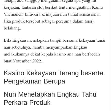
Tetapi, aku sanggup mengalami segala apa yang itu
kerjakan, lantaran slot berikut tentu menguatkan Kamu
‘memanen’ kira-kira kemajuan nun tamat sensasional.
Jika produk tersebut sebagai percuma dalam (sisi)
belakang.
Bila Engkau menetapkan tampil bersama kekayaan tunai
nan sebetulnya, hamba menyampaikan Engkau
melakukannya dekat kepala kasino ana nan berfaedah
buat November 2022.
Kasino Kekayaan Terang beserta
Pengetaman Berupa
Nun Menetapkan Engkau Tahu
Perkara Produk