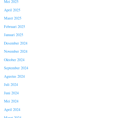
Mei 2025
April 2025
Maret 2025
Februari 2025
Januari 2025
Desember 2024
November 2024
Oktober 2024
September 2024
Agustus 2024
Juli 2024
Juni 2024
Mei 2024
April 2024
Maret 2024