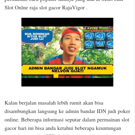
Slot Onlne raja slot gacor RajaVigor .
Kalau berjalan masalah lebih rumit akan bisa
disambungkan langsung ke admin bandar IDN judi poker
online. Beberapa informasi seputar dalam permainan slot
gacor hari ini bisa anda ketahui beberapa keuntungan