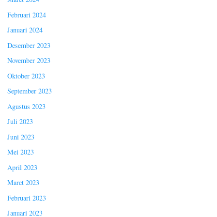
Februari 2024
Januari 2024
Desember 2023
November 2023
Oktober 2023
September 2023
Agustus 2023
Juli 2023
Juni 2023
Mei 2023
April 2023
Maret 2023
Februari 2023
Januari 2023