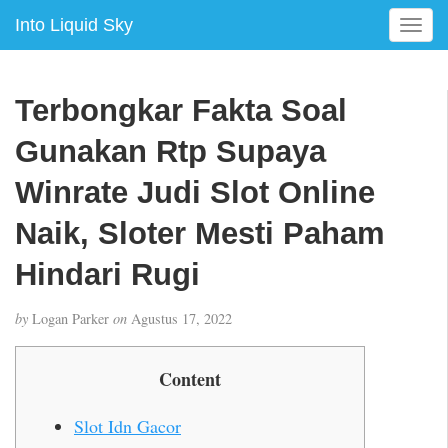
Into Liquid Sky
T
o
g
g
Terbongkar Fakta Soal
l
e
Gunakan Rtp Supaya
n
a
Winrate Judi Slot Online
v
Naik, Sloter Mesti Paham
i
g
Hindari Rugi
a
t
i
by
Logan Parker
on
Agustus 17, 2022
o
n
Content
Slot Idn Gacor