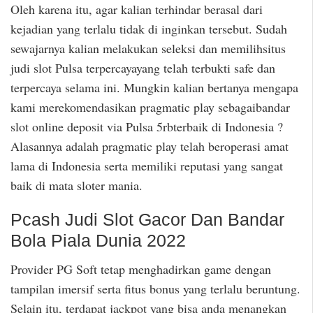
Oleh karena itu, agar kalian terhindar berasal dari
kejadian yang terlalu tidak di inginkan tersebut. Sudah
sewajarnya kalian melakukan seleksi dan memilihsitus
judi slot Pulsa terpercayayang telah terbukti safe dan
terpercaya selama ini. Mungkin kalian bertanya mengapa
kami merekomendasikan pragmatic play sebagaibandar
slot online deposit via Pulsa 5rbterbaik di Indonesia ?
Alasannya adalah pragmatic play telah beroperasi amat
lama di Indonesia serta memiliki reputasi yang sangat
baik di mata sloter mania.
Pcash Judi Slot Gacor Dan Bandar
Bola Piala Dunia 2022
Provider PG Soft tetap menghadirkan game dengan
tampilan imersif serta fitus bonus yang terlalu beruntung.
Selain itu, terdapat jackpot yang bisa anda menangkan