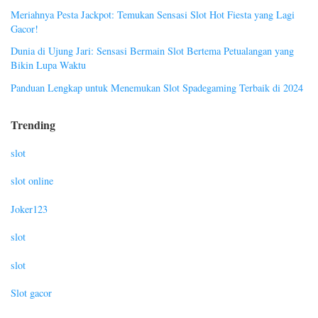
Meriahnya Pesta Jackpot: Temukan Sensasi Slot Hot Fiesta yang Lagi
Gacor!
Dunia di Ujung Jari: Sensasi Bermain Slot Bertema Petualangan yang
Bikin Lupa Waktu
Panduan Lengkap untuk Menemukan Slot Spadegaming Terbaik di 2024
Trending
slot
slot online
Joker123
slot
slot
Slot gacor