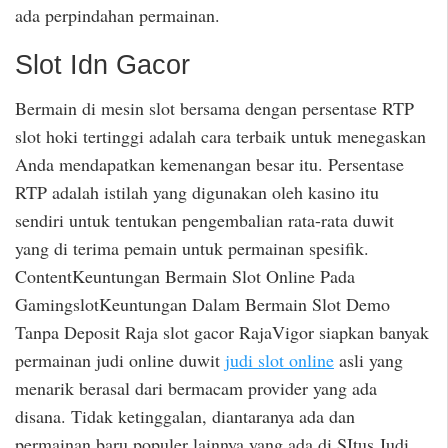
ada perpindahan permainan.
Slot Idn Gacor
Bermain di mesin slot bersama dengan persentase RTP
slot hoki tertinggi adalah cara terbaik untuk menegaskan
Anda mendapatkan kemenangan besar itu. Persentase
RTP adalah istilah yang digunakan oleh kasino itu
sendiri untuk tentukan pengembalian rata-rata duwit
yang di terima pemain untuk permainan spesifik.
ContentKeuntungan Bermain Slot Online Pada
GamingslotKeuntungan Dalam Bermain Slot Demo
Tanpa Deposit Raja slot gacor RajaVigor siapkan banyak
permainan judi online duwit
judi slot online
asli yang
menarik berasal dari bermacam provider yang ada
disana. Tidak ketinggalan, diantaranya ada dan
permainan baru populer lainnya yang ada di SItus Judi