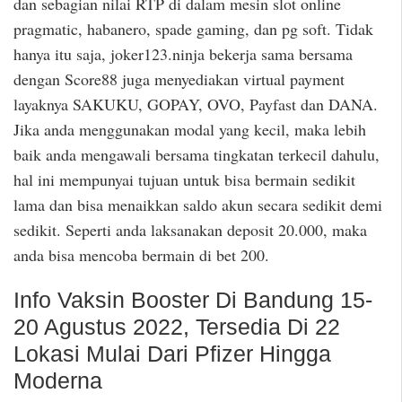
dan sebagian nilai RTP di dalam mesin slot online
pragmatic, habanero, spade gaming, dan pg soft. Tidak
hanya itu saja, joker123.ninja bekerja sama bersama
dengan Score88 juga menyediakan virtual payment
layaknya SAKUKU, GOPAY, OVO, Payfast dan DANA.
Jika anda menggunakan modal yang kecil, maka lebih
baik anda mengawali bersama tingkatan terkecil dahulu,
hal ini mempunyai tujuan untuk bisa bermain sedikit
lama dan bisa menaikkan saldo akun secara sedikit demi
sedikit. Seperti anda laksanakan deposit 20.000, maka
anda bisa mencoba bermain di bet 200.
Info Vaksin Booster Di Bandung 15-
20 Agustus 2022, Tersedia Di 22
Lokasi Mulai Dari Pfizer Hingga
Moderna