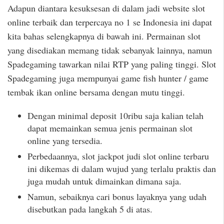
Adapun diantara kesuksesan di dalam jadi website slot
online terbaik dan terpercaya no 1 se Indonesia ini dapat
kita bahas selengkapnya di bawah ini. Permainan slot
yang disediakan memang tidak sebanyak lainnya, namun
Spadegaming tawarkan nilai RTP yang paling tinggi. Slot
Spadegaming juga mempunyai game fish hunter / game
tembak ikan online bersama dengan mutu tinggi.
Dengan minimal deposit 10ribu saja kalian telah
dapat memainkan semua jenis permainan slot
online yang tersedia.
Perbedaannya, slot jackpot judi slot online terbaru
ini dikemas di dalam wujud yang terlalu praktis dan
juga mudah untuk dimainkan dimana saja.
Namun, sebaiknya cari bonus layaknya yang udah
disebutkan pada langkah 5 di atas.