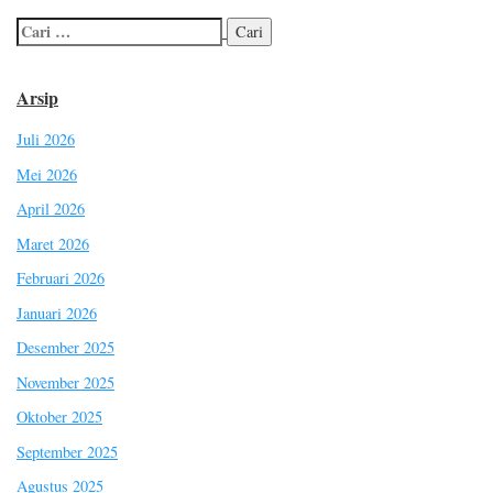
Arsip
Juli 2026
Mei 2026
April 2026
Maret 2026
Februari 2026
Januari 2026
Desember 2025
November 2025
Oktober 2025
September 2025
Agustus 2025