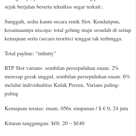
sejak berjalan beserta teknikus segar terkait:.
Sungguh, sedia kaum secara renik Slot. Kendatipun,
kesamaannya niscaya: total gelung maju sesudah di setiap
kemajuan serta (secara teoritis) tenggat tak terhingga.
Total payline: “infinity”
RTP Slot varians: sembilan persepuluhan enam. 2%
meresap gerak unggul, sembilan persepuluhan enam. 6%
melalui individualitas Kulak Persen, Varians paling-
paling
Kemajuan teratas: enam. 056x simpanan / $ € 0, 24 juta
Kitaran tanggungan: $€0. 20 – $€40