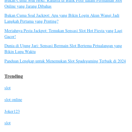
Bukan Cuma Soal Hoki: Rahasia di Balik Petir dalam Permainan Slot
Online yang Jarang Dibahas
Bukan Cuma Soal Jackpot: Apa yang Bikin Login Akun Wangi Jadi
Langkah Pertama yang Penting?
Meriahnya Pesta Jackpot: Temukan Sensasi Slot Hot Fiesta yang Lagi
Gacor!
Dunia di Ujung Jari: Sensasi Bermain Slot Bertema Petualangan yang
Bikin Lupa Waktu
Panduan Lengkap untuk Menemukan Slot Spadegaming Terbaik di 2024
Trending
slot
slot online
Joker123
slot