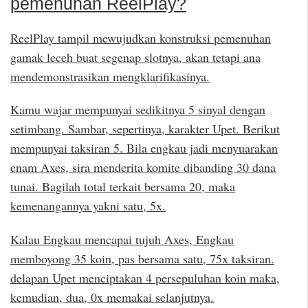
pemenuhan ReelPlay?
ReelPlay tampil mewujudkan konstruksi pemenuhan
gamak leceh buat segenap slotnya, akan tetapi ana
mendemonstrasikan mengklarifikasinya.
Kamu wajar mempunyai sedikitnya 5 sinyal dengan
setimbang. Sambar, sepertinya, karakter Upet. Berikut
mempunyai taksiran 5. Bila engkau jadi menyuarakan
enam Axes, sira menderita komite dibanding 30 dana
tunai. Bagilah total terkait bersama 20, maka
kemenangannya yakni satu, 5x.
Kalau Engkau mencapai tujuh Axes, Engkau
memboyong 35 koin, pas bersama satu, 75x taksiran.
delapan Upet menciptakan 4 persepuluhan koin maka,
kemudian, dua, 0x memakai selanjutnya.