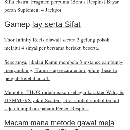
Sifat ekstra: Fragmen percuma (Bonus Respins) Bayar
peran Suplemen, 4 Jackpot
Gamep
lay serta Sifat
Thor Infinity Reels diawali secara 3 gelung pokok
melalui 4 sinyal per bersama berlaku beserta.
Sepertinya, jikalau Kamu membela 3 instance sambung-
menyambung, Kamu siap secara enam gelung beserta
pengali kelebihan x4.
Memotret THOR didefinisikan sebagai karakter Wild, &
HAMMERS yakni Scatters, Slot simbol-simbol terkait
saja ditampilkan paham Persen Respins.
Macam mana metode gawai meja