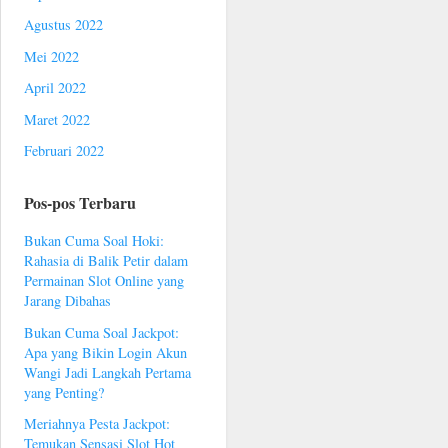
Agustus 2022
Mei 2022
April 2022
Maret 2022
Februari 2022
Pos-pos Terbaru
Bukan Cuma Soal Hoki:
Rahasia di Balik Petir dalam
Permainan Slot Online yang
Jarang Dibahas
Bukan Cuma Soal Jackpot:
Apa yang Bikin Login Akun
Wangi Jadi Langkah Pertama
yang Penting?
Meriahnya Pesta Jackpot:
Temukan Sensasi Slot Hot