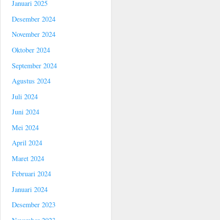
Januari 2025
Desember 2024
November 2024
Oktober 2024
September 2024
Agustus 2024
Juli 2024
Juni 2024
Mei 2024
April 2024
Maret 2024
Februari 2024
Januari 2024
Desember 2023