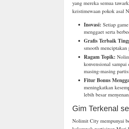
yang mereka semua tawarka
keistimewaan pokok asal N
Inovasi:
Setiap game 
menggaet serta berbe
Grafis Terbaik Ting
smooth menciptakan 
Ragam Topik:
Nolimi
konvensional sampai d
masing-masing partis
Fitur Bonus Mengga
meningkatkan kesemp
lebih besar menyenan
Gim Terkenal se
Nolimit City mempunyai be
kelompok partisipan.Mari k