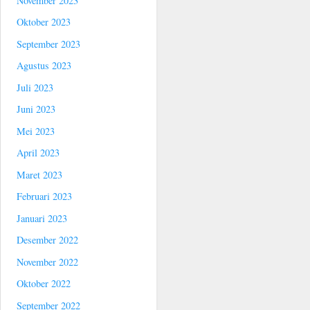
November 2023
Oktober 2023
September 2023
Agustus 2023
Juli 2023
Juni 2023
Mei 2023
April 2023
Maret 2023
Februari 2023
Januari 2023
Desember 2022
November 2022
Oktober 2022
September 2022