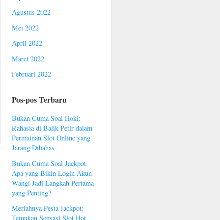
Agustus 2022
Mei 2022
April 2022
Maret 2022
Februari 2022
Pos-pos Terbaru
Bukan Cuma Soal Hoki:
Rahasia di Balik Petir dalam
Permainan Slot Online yang
Jarang Dibahas
Bukan Cuma Soal Jackpot:
Apa yang Bikin Login Akun
Wangi Jadi Langkah Pertama
yang Penting?
Meriahnya Pesta Jackpot:
Temukan Sensasi Slot Hot