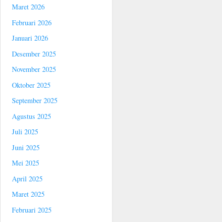
Maret 2026
Februari 2026
Januari 2026
Desember 2025
November 2025
Oktober 2025
September 2025
Agustus 2025
Juli 2025
Juni 2025
Mei 2025
April 2025
Maret 2025
Februari 2025