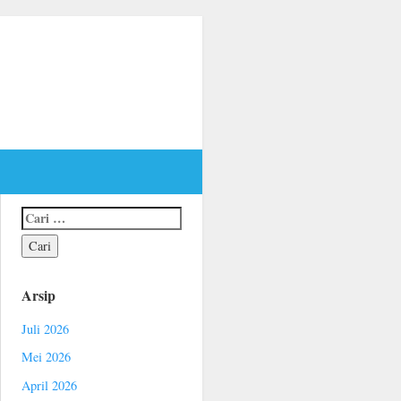
Arsip
Juli 2026
Mei 2026
April 2026