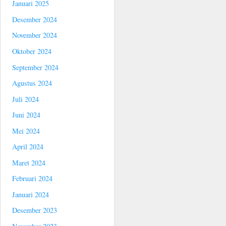
Januari 2025
Desember 2024
November 2024
Oktober 2024
September 2024
Agustus 2024
Juli 2024
Juni 2024
Mei 2024
April 2024
Maret 2024
Februari 2024
Januari 2024
Desember 2023