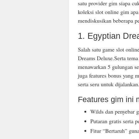
satu provider gim siapa cu
koleksi slot online gim a
mendiskusikan beberapa pe
1. Egyptian Dr
Salah satu game slot onli
Dreams Deluxe.Serta tema
menawarkan 5 gulungan ser
juga features bonus yang 
serta seru untuk dijalankan
Features gim ini m
Wilds dan penyebar 
Putaran gratis serta
Fitur “Bertaruh” gu