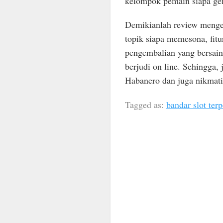
kelompok pemain siapa gem
Demikianlah review mengen
topik siapa memesona, fitu
pengembalian yang bersain
berjudi on line. Sehingga
Habanero dan juga nikmati
Tagged as:
bandar slot ter