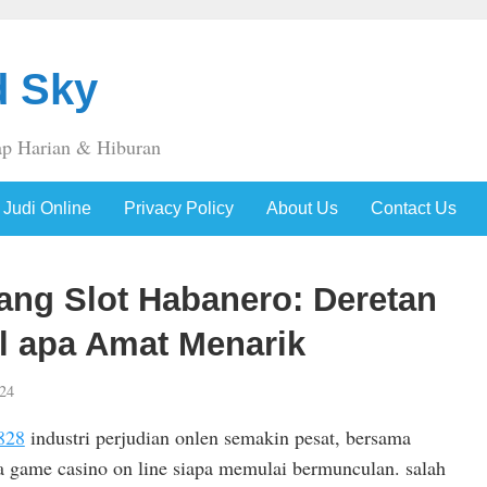
d Sky
kap Harian & Hiburan
Judi Online
Privacy Policy
About Us
Contact Us
tang Slot Habanero: Deretan
l apa Amat Menarik
24
828
industri perjudian onlen semakin pesat, bersama
game casino on line siapa memulai bermunculan. salah