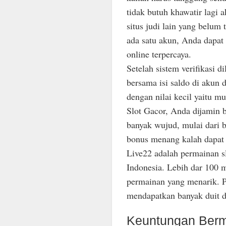
tidak butuh khawatir lagi 
situs judi lain yang bel
ada satu akun, Anda dapa
online terpercaya.
Setelah sistem verifikasi 
bersama isi saldo di akun
dengan nilai kecil yaitu mu
Slot Gacor, Anda dijamin
banyak wujud, mulai dari 
bonus menang kalah dapat 
Live22 adalah permainan sl
Indonesia. Lebih dar 100 
permainan yang menarik. P
mendapatkan banyak duit d
Keuntungan Berma