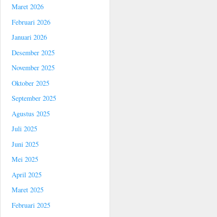
Maret 2026
Februari 2026
Januari 2026
Desember 2025
November 2025
Oktober 2025
September 2025
Agustus 2025
Juli 2025
Juni 2025
Mei 2025
April 2025
Maret 2025
Februari 2025