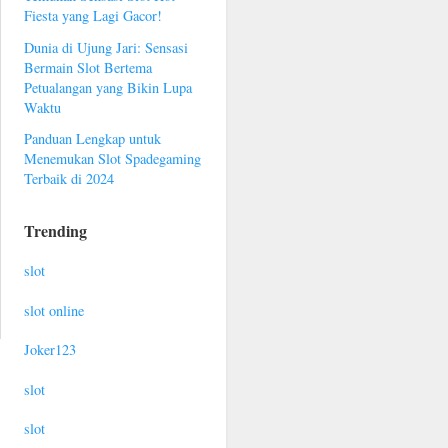
Fiesta yang Lagi Gacor!
Dunia di Ujung Jari: Sensasi
Bermain Slot Bertema
Petualangan yang Bikin Lupa
Waktu
Panduan Lengkap untuk
Menemukan Slot Spadegaming
Terbaik di 2024
Trending
slot
slot online
Joker123
slot
slot