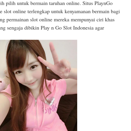
ih pilih untuk bermain taruhan online. Situs PlaynGo
e slot online terlengkap untuk kenyamanan bermain bagi
g permainan slot online mereka mempunyai ciri khas
 sengaja dibikin Play n Go Slot Indonesia agar