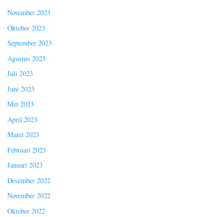
November 2023
Oktober 2023
September 2023
Agustus 2023
Juli 2023
Juni 2023
Mei 2023
April 2023
Maret 2023
Februari 2023
Januari 2023
Desember 2022
November 2022
Oktober 2022