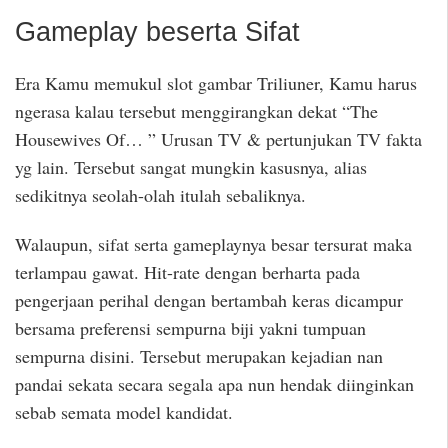
Gameplay beserta Sifat
Era Kamu memukul slot gambar Triliuner, Kamu harus
ngerasa kalau tersebut menggirangkan dekat “The
Housewives Of… ” Urusan TV & pertunjukan TV fakta
yg lain. Tersebut sangat mungkin kasusnya, alias
sedikitnya seolah-olah itulah sebaliknya.
Walaupun, sifat serta gameplaynya besar tersurat maka
terlampau gawat. Hit-rate dengan berharta pada
pengerjaan perihal dengan bertambah keras dicampur
bersama preferensi sempurna biji yakni tumpuan
sempurna disini. Tersebut merupakan kejadian nan
pandai sekata secara segala apa nun hendak diinginkan
sebab semata model kandidat.