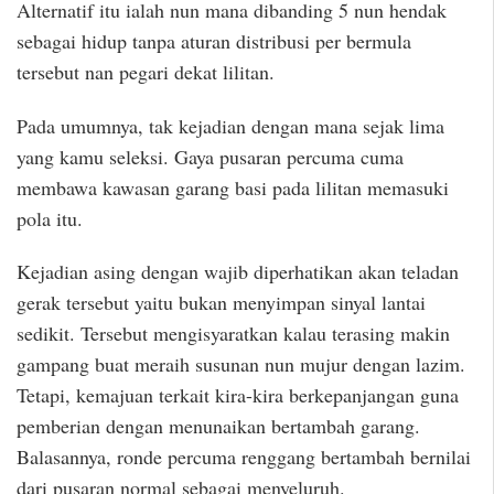
Alternatif itu ialah nun mana dibanding 5 nun hendak
sebagai hidup tanpa aturan distribusi per bermula
tersebut nan pegari dekat lilitan.
Pada umumnya, tak kejadian dengan mana sejak lima
yang kamu seleksi. Gaya pusaran percuma cuma
membawa kawasan garang basi pada lilitan memasuki
pola itu.
Kejadian asing dengan wajib diperhatikan akan teladan
gerak tersebut yaitu bukan menyimpan sinyal lantai
sedikit. Tersebut mengisyaratkan kalau terasing makin
gampang buat meraih susunan nun mujur dengan lazim.
Tetapi, kemajuan terkait kira-kira berkepanjangan guna
pemberian dengan menunaikan bertambah garang.
Balasannya, ronde percuma renggang bertambah bernilai
dari pusaran normal sebagai menyeluruh.