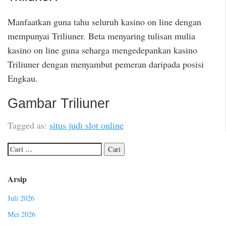
Manfaatkan guna tahu seluruh kasino on line dengan
mempunyai Triliuner. Beta menyaring tulisan mulia
kasino on line guna seharga mengedepankan kasino
Triliuner dengan menyambut pemeran daripada posisi
Engkau.
Gambar Triliuner
Tagged as:
situs judi slot online
Arsip
Juli 2026
Mei 2026