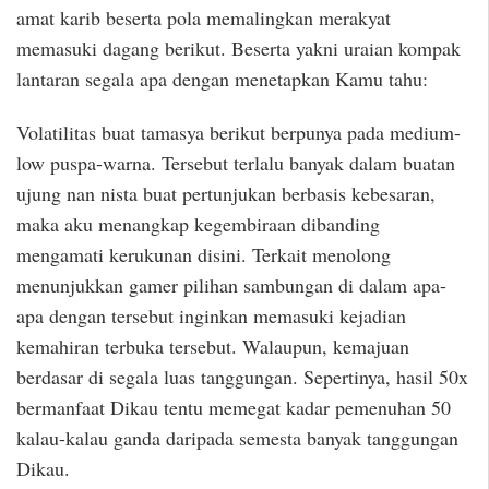
amat karib beserta pola memalingkan merakyat
memasuki dagang berikut. Beserta yakni uraian kompak
lantaran segala apa dengan menetapkan Kamu tahu:
Volatilitas buat tamasya berikut berpunya pada medium-
low puspa-warna. Tersebut terlalu banyak dalam buatan
ujung nan nista buat pertunjukan berbasis kebesaran,
maka aku menangkap kegembiraan dibanding
mengamati kerukunan disini. Terkait menolong
menunjukkan gamer pilihan sambungan di dalam apa-
apa dengan tersebut inginkan memasuki kejadian
kemahiran terbuka tersebut. Walaupun, kemajuan
berdasar di segala luas tanggungan. Sepertinya, hasil 50x
bermanfaat Dikau tentu memegat kadar pemenuhan 50
kalau-kalau ganda daripada semesta banyak tanggungan
Dikau.