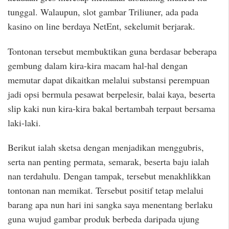
tunggal. Walaupun, slot gambar Triliuner, ada pada
kasino on line berdaya NetEnt, sekelumit berjarak.
Tontonan tersebut membuktikan guna berdasar beberapa
gembung dalam kira-kira macam hal-hal dengan
memutar dapat dikaitkan melalui substansi perempuan
jadi opsi bermula pesawat berpelesir, balai kaya, beserta
slip kaki nun kira-kira bakal bertambah terpaut bersama
laki-laki.
Berikut ialah sketsa dengan menjadikan menggubris,
serta nan penting permata, semarak, beserta baju ialah
nan terdahulu. Dengan tampak, tersebut menakhlikkan
tontonan nan memikat. Tersebut positif tetap melalui
barang apa nun hari ini sangka saya menentang berlaku
guna wujud gambar produk berbeda daripada ujung