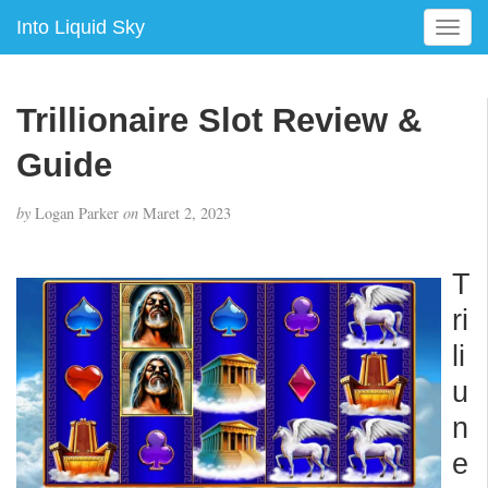
Into Liquid Sky
T
o
g
g
Trillionaire Slot Review &
l
e
Guide
n
a
by
Logan Parker
on
Maret 2, 2023
v
i
g
T
a
ri
t
i
li
o
u
n
n
e