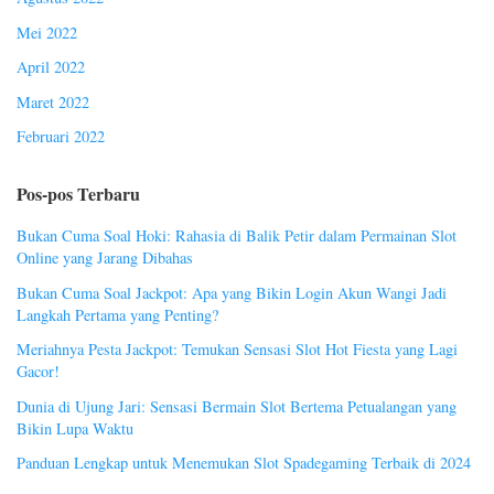
Mei 2022
April 2022
Maret 2022
Februari 2022
Pos-pos Terbaru
Bukan Cuma Soal Hoki: Rahasia di Balik Petir dalam Permainan Slot
Online yang Jarang Dibahas
Bukan Cuma Soal Jackpot: Apa yang Bikin Login Akun Wangi Jadi
Langkah Pertama yang Penting?
Meriahnya Pesta Jackpot: Temukan Sensasi Slot Hot Fiesta yang Lagi
Gacor!
Dunia di Ujung Jari: Sensasi Bermain Slot Bertema Petualangan yang
Bikin Lupa Waktu
Panduan Lengkap untuk Menemukan Slot Spadegaming Terbaik di 2024