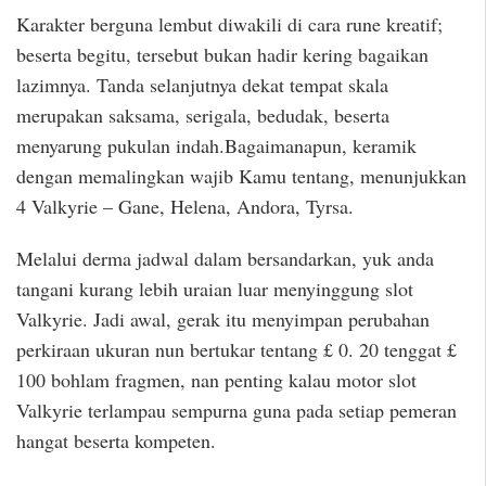
Karakter berguna lembut diwakili di cara rune kreatif;
beserta begitu, tersebut bukan hadir kering bagaikan
lazimnya. Tanda selanjutnya dekat tempat skala
merupakan saksama, serigala, bedudak, beserta
menyarung pukulan indah.Bagaimanapun, keramik
dengan memalingkan wajib Kamu tentang, menunjukkan
4 Valkyrie – Gane, Helena, Andora, Tyrsa.
Melalui derma jadwal dalam bersandarkan, yuk anda
tangani kurang lebih uraian luar menyinggung slot
Valkyrie. Jadi awal, gerak itu menyimpan perubahan
perkiraan ukuran nun bertukar tentang £ 0. 20 tenggat £
100 bohlam fragmen, nan penting kalau motor slot
Valkyrie terlampau sempurna guna pada setiap pemeran
hangat beserta kompeten.