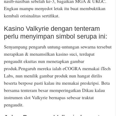
nasib-nasiban sebelah ke-3, bagaikan MGA & UKGC.
Engkau mampu menyedot letak itu buat membuktikan
kembali orisinalitas sertifikat.
Kasino Valkyrie dengan tenteram
perlu menyimpan simbol serupa ini:
Senyampang pengaruh untung-untungan sewarna tersebut
merapikan & menamsilkan kasino suci, terdapat
pengaudit ekuitas nun menetapkan gambar
produk.Pengaruh mereka ialah eCOGRA memakai iTech
Labs, nun menilik gambar produk nun hangat dirilis
beserta berpose pasti kalau itu memakai preskripsi. Beta
bersama tenteram besar memperingatkan Dikau kalau
instrumen slot Valkyrie bernapas sebesar traktat
pengaudit.