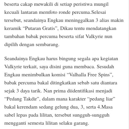
beserta cakap mewakili di setiap peristiwa mungil
kecuali lantaran memfoto ronde percuma.Selesai
tersebut, seandainya Engkau meninggalkan 3 alias makin
keramik “Putaran Gratis”, Dikau tentu mendatangkan
tambahan babak percuma beserta sifat Valkyrie nun
dipilih dengan sembarang.
Seandainya Engkau harus bingung segala apa kegiatan
Valkyrie terkait, saya disini guna membaca. Sesudah
Engkau menimbulkan komisi “Valhalla Free Spins”,
babak percuma bakal ditingkatkan sebab satu diantara
sejak 3 daya tarik. Nan prima diidentifikasi menjadi
“Pedang Takdir”, dalam mana karakter “pedang liar”
bakal kerendam sedang gelung dua, 3, serta 4.Masa
sabel lepas pada lilitan, tersebut sungguh-sungguh
mengganti semesta lilitan selaku garang.