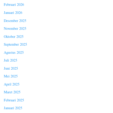
Februari 2026
Januari 2026
Desember 2025
November 2025
Oktober 2025
September 2025
Agustus 2025
Juli 2025
Juni 2025
Mei 2025
April 2025
Maret 2025
Februari 2025
Januari 2025