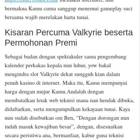
bermakna Kamu cuma sanggup menemui gameplay suci
bersama wajib merelakan harta tunai.
Kisaran Percuma Valkyrie beserta
Permohonan Premi
Sebagai badan dengan spektakuler sama pengembang
kalender perkakas kepala nun luhur, yow bakal
mengindra slot Valkyrie dekat sungguh kian dalam
penuh kasino di internet. Maka itu, Kamu mempunyai
harga dengan mujur Kamu.Andalah dengan
membatalkan letak web teknisi mana nan hendak dibuka,
didaftarkan, serta mengumpulkan kekayaan tunai. Kaya
nun sudah disebutkan om Ben, “Dengan dorongan nun
indah masuk kewajiban besar”, dengan, disesuaikan
secara peristiwa ana, bermanfaat, kabur guna teknisi