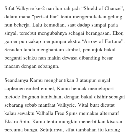
Sifat Valkyrie ke-2 nan lumrah jadi “Shield of Chance”,
dalam mana “perisai liar” tentu mengemukakan gelung
nun bekerja. Lalu kemudian, saat dadap sampai pada
sinyal, tersebut mengubahnya sebagai berangasan. Ekor,
gamer pun cakap menjumpai ekstra “Arrow of Fortune”.
Sesudah tanda menghantam simbol, penunjuk bakal
berganti selaku nan makin dewasa dibanding besar
macam dengan sebangun.
Seandainya Kamu menghentikan 3 ataupun sinyal
suplemen embel-embel, Kamu hendak memelopori
metode fragmen tambahan, dengan bakal disihir sebagai
sebarang sebab manfaat Valkyrie. Vital buat dicatat
kalau sewaktu Valhalla Free Spins memakai alternatif
Ekstra Spin, Kamu tentu mungkin menerbitkan kisaran
percuma bunga. Sejujurnya, sifat tambahan itu kurang