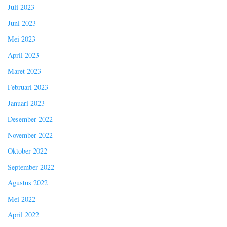
Juli 2023
Juni 2023
Mei 2023
April 2023
Maret 2023
Februari 2023
Januari 2023
Desember 2022
November 2022
Oktober 2022
September 2022
Agustus 2022
Mei 2022
April 2022