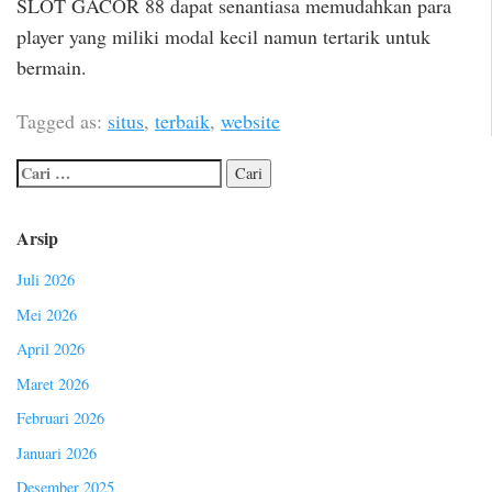
SLOT GACOR 88 dapat senantiasa memudahkan para
player yang miliki modal kecil namun tertarik untuk
bermain.
Tagged as:
situs
,
terbaik
,
website
Arsip
Juli 2026
Mei 2026
April 2026
Maret 2026
Februari 2026
Januari 2026
Desember 2025