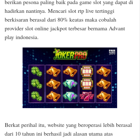
berikan pesona paling baik pada game slot yang dapat di
hadirkan nantinya. Mencari slot rtp live tertinggi
berkisaran berasal dari 80% keatas maka cobalah
provider slot online jackpot terbesar bernama Advant
play indonesia.
Berkat perihal itu, website yang beroperasi lebih berasal
dari 10 tahun ini berhasil jadi alasan utama atas