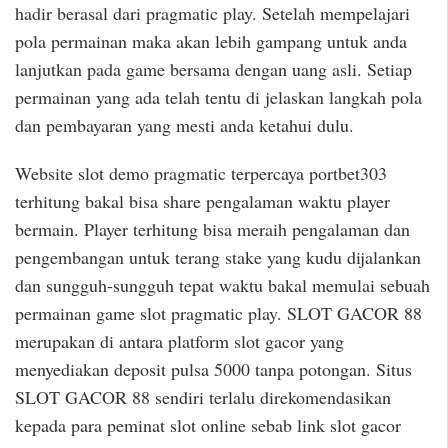
hadir berasal dari pragmatic play. Setelah mempelajari
pola permainan maka akan lebih gampang untuk anda
lanjutkan pada game bersama dengan uang asli. Setiap
permainan yang ada telah tentu di jelaskan langkah pola
dan pembayaran yang mesti anda ketahui dulu.
Website slot demo pragmatic terpercaya portbet303
terhitung bakal bisa share pengalaman waktu player
bermain. Player terhitung bisa meraih pengalaman dan
pengembangan untuk terang stake yang kudu dijalankan
dan sungguh-sungguh tepat waktu bakal memulai sebuah
permainan game slot pragmatic play. SLOT GACOR 88
merupakan di antara platform slot gacor yang
menyediakan deposit pulsa 5000 tanpa potongan. Situs
SLOT GACOR 88 sendiri terlalu direkomendasikan
kepada para peminat slot online sebab link slot gacor