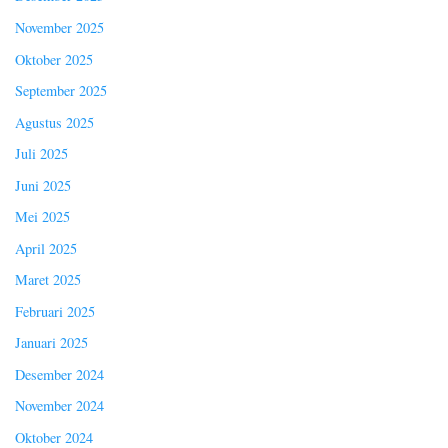
November 2025
Oktober 2025
September 2025
Agustus 2025
Juli 2025
Juni 2025
Mei 2025
April 2025
Maret 2025
Februari 2025
Januari 2025
Desember 2024
November 2024
Oktober 2024