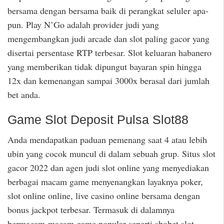
bersama dengan bersama baik di perangkat seluler apa-
pun. Play N’Go adalah provider judi yang
mengembangkan judi arcade dan slot paling gacor yang
disertai persentase RTP terbesar. Slot keluaran habanero
yang memberikan tidak dipungut bayaran spin hingga
12x dan kemenangan sampai 3000x berasal dari jumlah
bet anda.
Game Slot Deposit Pulsa Slot88
Anda mendapatkan paduan pemenang saat 4 atau lebih
ubin yang cocok muncul di dalam sebuah grup. Situs slot
gacor 2022 dan agen judi slot online yang menyediakan
berbagai macam game menyenangkan layaknya poker,
slot online online, live casino online bersama dengan
bonus jackpot terbesar. Termasuk di dalamnya
bermacam-macam game popular seperti sbobet slot