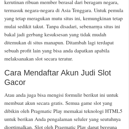
kerutinan ribuan member berasal dari beragam negara,
termasuk negara-negara di Asia Tenggara. Untuk pemula
yang tetap meragukan mutu situs ini, kemungkinan tetap
mulai sedikit takut. Tanpa disadari, sebenarnya situs ini
bakal jadi gerbang kesuksesan yang tidak mudah
ditemukan di situs manapun. Ditambah lagi terdapat
sebuah profit lain yang bisa anda dapatkan apabila
melaksanakan slot secara teratur.
Cara Mendaftar Akun Judi Slot
Gacor
Atau anda juga bisa mengisi formulir berikut ini untuk
membuat akun secara gratis. Semua game slot yang
dibikin oleh Pragmatic Play memakai teknologi HTML5
untuk berikan Anda pengalaman seluler yang seutuhnya
dioptimalkan. Slot oleh Pragmatic Play dapat berguna