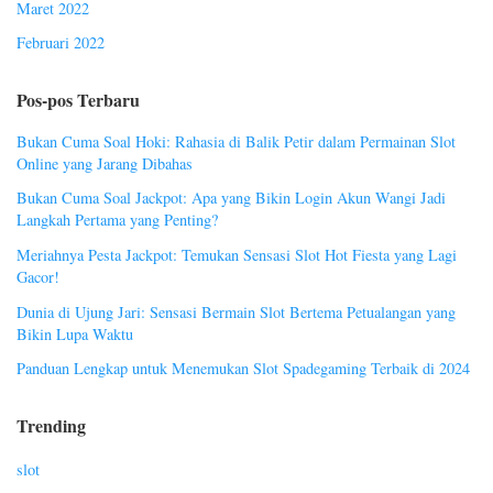
Maret 2022
Februari 2022
Pos-pos Terbaru
Bukan Cuma Soal Hoki: Rahasia di Balik Petir dalam Permainan Slot
Online yang Jarang Dibahas
Bukan Cuma Soal Jackpot: Apa yang Bikin Login Akun Wangi Jadi
Langkah Pertama yang Penting?
Meriahnya Pesta Jackpot: Temukan Sensasi Slot Hot Fiesta yang Lagi
Gacor!
Dunia di Ujung Jari: Sensasi Bermain Slot Bertema Petualangan yang
Bikin Lupa Waktu
Panduan Lengkap untuk Menemukan Slot Spadegaming Terbaik di 2024
Trending
slot